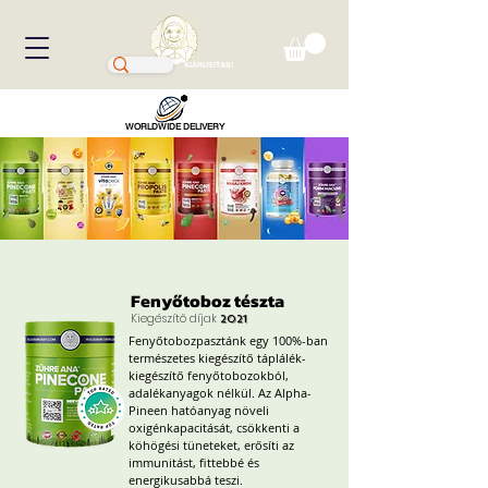
KIÁRUSÍTÁS!
WORLDWIDE DELIVERY
Fenyőtoboz tészta
Kiegészítő díjak
2021
Fenyőtobozpasztánk egy 100%-ban
természetes kiegészítő táplálék-
kiegészítő fenyőtobozokból,
adalékanyagok nélkül. Az Alpha-
Pineen hatóanyag növeli
oxigénkapacitását, csökkenti a
köhögési tüneteket, erősíti az
immunitást, fittebbé és
energikusabbá teszi.