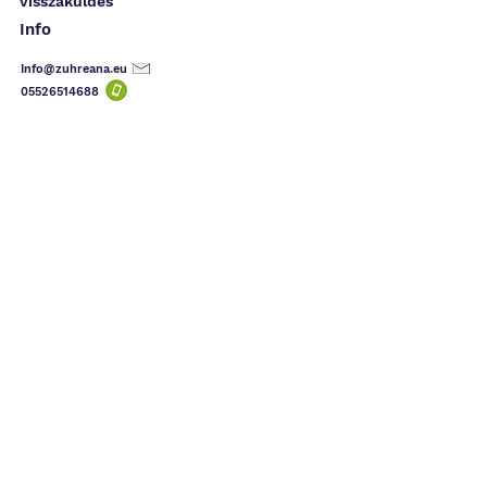
visszaküldés
Info
Info@zuhreana.eu
05526514
688
(10k)
Alenn
I have used the product before, I am
satisfied, I ordered 2 more, the effect is felt
even in the first use, I definitely recommend
it, and thank you very much for the gift you
sent with it ✨