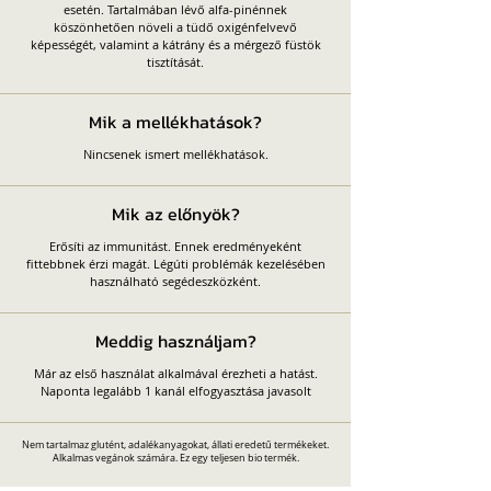
esetén. Tartalmában lévő alfa-pinénnek
köszönhetően növeli a tüdő oxigénfelvevő
képességét, valamint a kátrány és a mérgező füstök
tisztítását.
Mik a mellékhatások?
Nincsenek ismert mellékhatások.
Mik az előnyök?
Erősíti az immunitást. Ennek eredményeként
fittebbnek érzi magát. Légúti problémák kezelésében
használható segédeszközként.
Meddig használjam?
Már az első használat alkalmával érezheti a hatást.
Naponta legalább 1 kanál elfogyasztása javasolt
Nem tartalmaz glutént, adalékanyagokat, állati eredetű termékeket.
Alkalmas vegánok számára. Ez egy teljesen bio termék.