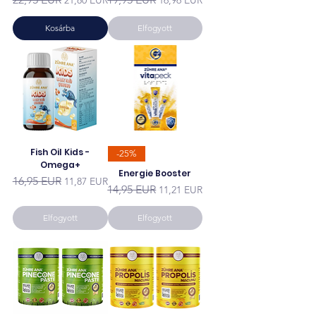
Kosárba
Elfogyott
Fish Oil Kids -
-25%
Omega+
Energie Booster
Szokásos ár
Akciós ár
16,95 EUR
11,87 EUR
Szokásos ár
Akciós ár
14,95 EUR
11,21 EUR
Elfogyott
Elfogyott