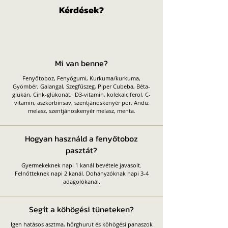
Kérdések?​
Mi van benne?
Fenyőtoboz, Fenyőgumi, Kurkuma/kurkuma,
Gyömbér, Galangal, Szegfűszeg, Piper Cubeba, Béta-
glükán, Cink-glükonát, D3-vitamin, kolekalciferol, C-
vitamin, aszkorbinsav, szentjánoskenyér por, Andiz
melasz, szentjánoskenyér melasz, menta.
Hogyan használd a fenyőtoboz
pasztát?
Gyermekeknek napi 1 kanál bevétele javasolt.
Felnőtteknek napi 2 kanál. Dohányzóknak napi 3-4
adagolókanál.
Segít a köhögési tüneteken?
Igen hatásos asztma, hörghurut és köhögési panaszok