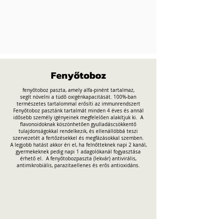
Fenyőtoboz
fenyőtoboz paszta, amely alfa-pinént tartalmaz,
segít növelni a tüdő oxigénkapacitását. 100%-ban
természetes tartalommal erősíti az immunrendszert
Fenyőtoboz pasztánk tartalmát minden 4 éves és annál
idősebb személy igényeinek megfelelően alakítjuk ki.
A
flavonoidoknak köszönhetően gyulladáscsökkentő
tulajdonságokkal rendelkezik, és ellenállóbbá teszi
szervezetét a fertőzésekkel és megfázásokkal szemben.
A legjobb hatást akkor éri el, ha felnőtteknek napi 2 kanál,
gyermekeknek pedig napi 1 adagolókanál fogyasztása
érhető el.
A fenyőtobozpaszta (lekvár) antivirális,
antimikrobiális, parazitaellenes és erős antioxidáns.