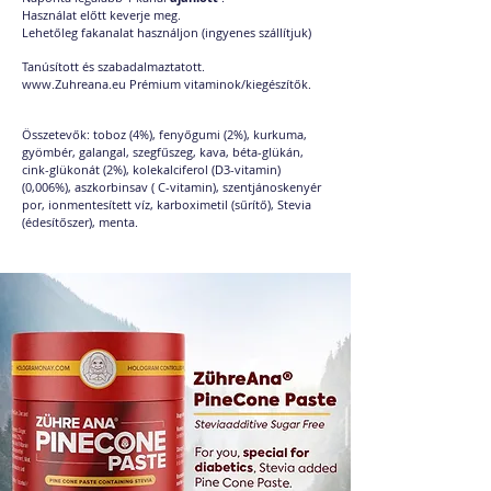
Használat előtt keverje meg.
Lehetőleg fakanalat használjon (ingyenes szállítjuk)
Tanúsított és szabadalmaztatott.
www.Zuhreana.eu
Prémium vitaminok/kiegészítők.
Összetevők: toboz (4%), fenyőgumi (2%), kurkuma,
gyömbér, galangal, szegfűszeg, kava, béta-glükán,
cink-glükonát (2%), kolekalciferol (D3-vitamin)
(0,006%), aszkorbinsav ( C-vitamin), szentjánoskenyér
por, ionmentesített víz, karboximetil (sűrítő), Stevia
(édesítőszer), menta.