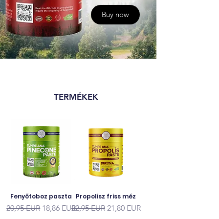
Buy now
TERMÉKEK
Fenyőtoboz paszta
Propolisz friss méz
Szokásos ár
Akciós ár
Szokásos ár
Akciós ár
20,95 EUR
18,86 EUR
22,95 EUR
21,80 EUR