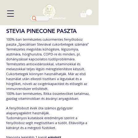
KIÁRUSÍTÁS!
STEVIA PINECONE PASZTA
100%-ban természetes cukormentes fenyőtoboz
paszta „Speciálisan Steviával cukorbetegek számára”
Természetes megoldás köhögésre, légszomjra,
asztmára, hörghurutra, COPD-re és minden, pl.
dohányzással kapcsolatos tüdőproblémára.
Természetes antioxidánsokkal, vitaminokkal és
melaszokkal teljes légúti méregtelenítésre készült.
Cukorbetegek könnyen használhatják. Már az első
használat után elkezdi tisztítani a légutakat és a
hörgőket, növeli az oxigénkapacitást és elősegíti az
immunrendszer erősítését.
100%-ban természetes, Ritka összetevőket tartalmaz,
gazdag vitaminokban és ásványi anyagokban.
A fenyőtobozt évek óta számos gyógyszer
alapanyagaként használják.
Tudományos kutatások eredményei szerint a
fenyőtoboz segít megtisztítani a tüdőt. Eltávolítja a
kátrányt és a mérgező füstöket.
Naponta legalább 1 kanál
ajánlott
.