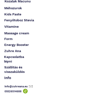
Kozalak Macunu
Méhszurok
Kids Paste
Fenyőtoboz Stevia
Vitamine
Massage cream
Form
Energy Booster
Zuhre Ana
Kapcsolatba
lépni
Szállítás és
visszaküldés
Info
Info@zuhreana.eu
05526514
688