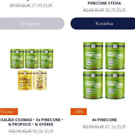
PINECONE STEVIA
Szokásos ár
Akciós ár
39,90 EUR
27,93 EUR
Szokásos ár
Akciós ár
42,00 EUR
35,70 EUR
Elfogyott
Kosárba
Eladás!
-20%
CSALÁDI CSOMAG - 3x PINECONE -
4x PINECONE
1x PROPOLIS - 1x GYEREK
Szokásos ár
Akciós ár
83,95 EUR
67,16 EUR
Szokásos ár
Akciós ár
105,95 EUR
90,06 EUR