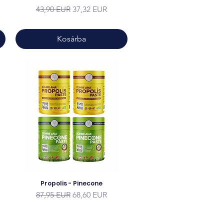
Szokásos ár
Akciós ár
43,90 EUR
37,32 EUR
Kosárba
Propolis - Pinecone
Szokásos ár
Akciós ár
87,95 EUR
68,60 EUR