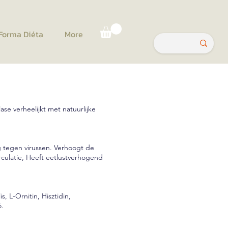
Forma Diéta
More
e verheelijkt met natuurlijke
g tegen virussen. Verhoogt de
rculatie, Heeft eetlustverhogend
 L-Ornitin, Hisztidin,
ó.