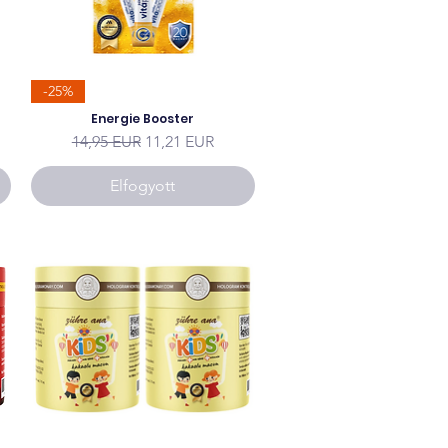
-25%
Energie Booster
Szokásos ár
Akciós ár
14,95 EUR
11,21 EUR
Elfogyott