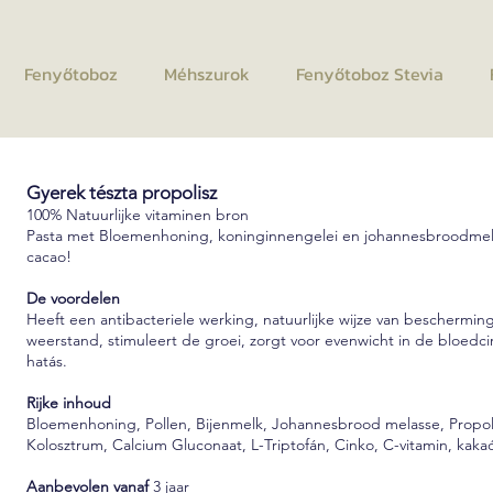
Fenyőtoboz
Méhszurok
Fenyőtoboz Stevia
Gyerek tészta propolisz
100% Natuurlijke vitaminen bron
Pasta met Bloemenhoning, koninginnengelei en johannesbroodmelas
cacao!
De voordelen
Heeft een antibacteriele werking, natuurlijke wijze van beschermin
weerstand, stimuleert de groei, zorgt voor evenwicht in de bloedci
hatás.
Rijke inhoud
Bloemenhoning, Pollen, Bijenmelk, Johannesbrood melasse, Propolis,
Kolosztrum, Calcium Gluconaat, L-Triptofán, Cinko, C-vitamin, kaka
Aanbevolen vanaf
3 jaar