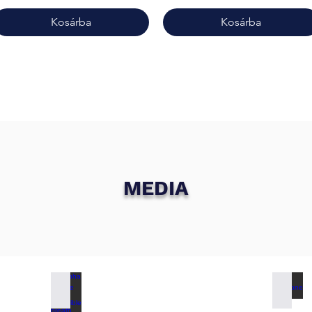
Kosárba
Kosárba
MEDIA
Alpha Pinene for incredible breath
Pinecone 