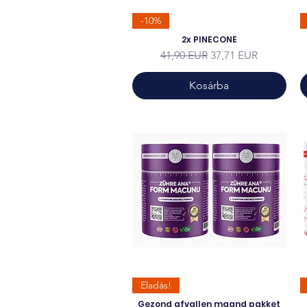
-10%
2x PINECONE
Szokásos ár
Akciós ár
41,90 EUR
37,71 EUR
Kosárba
Eladás!
Gezond afvallen maand pakket