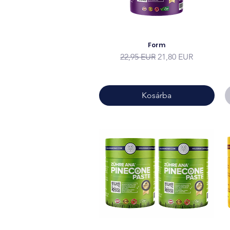
Form
Szokásos ár
Akciós ár
22,95 EUR
21,80 EUR
Kosárba