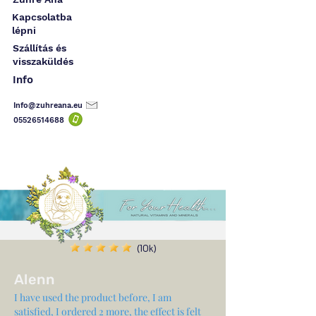
Kapcsolatba
lépni
Szállítás és
visszaküldés
Info
Info@zuhreana.eu
05526514
688
(10k)
Alenn
I have used the product before, I am
satisfied, I ordered 2 more, the effect is felt