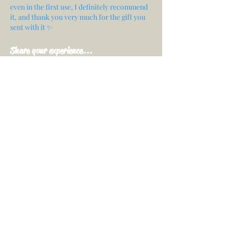
even in the first use, I definitely recommend
it, and thank you very much for the gift you
sent with it ✨
Share your experience...
First Name
Email
Your opinion...
Rate Our Services
Share