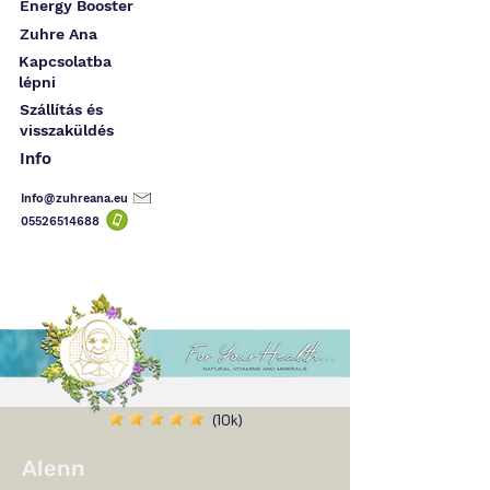
Energy Booster
Zuhre Ana
Kapcsolatba
lépni
Szállítás és
visszaküldés
Info
Info@zuhreana.eu
05526514
688
(10k)
Alenn