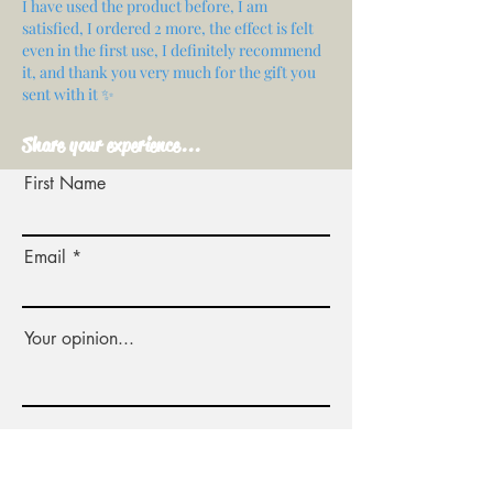
I have used the product before, I am
satisfied, I ordered 2 more, the effect is felt
even in the first use, I definitely recommend
it, and thank you very much for the gift you
sent with it ✨
Share your experience...
First Name
Email
Your opinion...
Rate Our Services