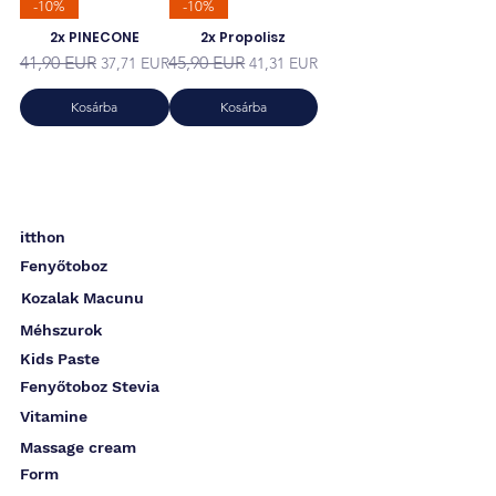
-10%
-10%
2x PINECONE
2x Propolisz
Szokásos ár
Akciós ár
Szokásos ár
Akciós ár
41,90 EUR
45,90 EUR
37,71 EUR
41,31 EUR
Kosárba
Kosárba
itthon
Fenyőtoboz
Kozalak Macunu
Méhszurok
Kids Paste
Fenyőtoboz Stevia
Vitamine
Massage cream
Form