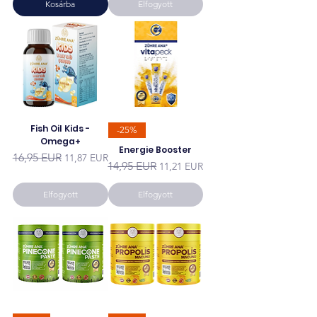
Kosárba
Elfogyott
Fish Oil Kids -
-25%
Omega+
Energie Booster
Szokásos ár
Akciós ár
16,95 EUR
11,87 EUR
Szokásos ár
Akciós ár
14,95 EUR
11,21 EUR
Elfogyott
Elfogyott