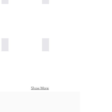
Pinecone Stevia 100% Natural
100% Natural Antibiotic Propolis Honey
Show More