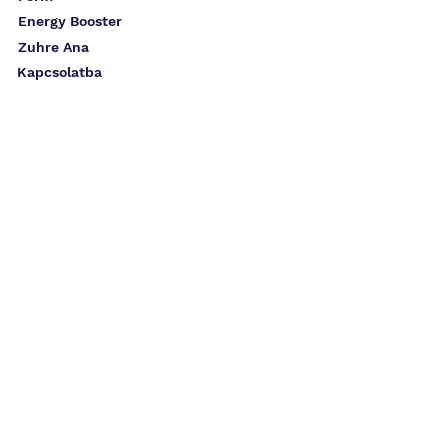
Energy Booster
Zuhre Ana
Kapcsolatba
lépni
Szállítás és
visszaküldés
Info
Info@zuhreana.eu
05526514
688
(10k)
Alenn