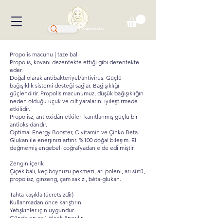
KIÁRUSÍTÁS!
Propolis macunu | taze bal
Propolis, kovanı dezenfekte ettiği gibi dezenfekte
eder.
Doğal olarak antibakteriyel/antivirus. Güçlü
bağışıklık sistemi desteği sağlar. Bağışıklığı
güçlendirir. Propolis macunumuz, düşük bağışıklığın
neden olduğu uçuk ve cilt yaralarını iyileştirmede
etkilidir.
Propolisz, antioxidán etkileri kanıtlanmış güçlü bir
antioksidandır.
Optimal Energy Booster, C-vitamin ve Çinko Beta-
Glukan ile enerjinizi artırır. %100 doğal bileşim. El
değmemiş engebeli coğrafyadan elde edilmiştir.
Zengin içerik
Çiçek balı, keçiboynuzu pekmezi, arı poleni, arı sütü,
propolisz, ginzeng, çam sakızı, béta-glukan.
Tahta kaşıkla (ücretsizdir)
Kullanmadan önce karıştırın.
Yetişkinler için uygundur.
Günde en az 1 ölçek önerilir