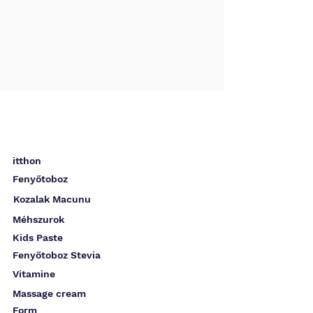
itthon
Fenyőtoboz
Kozalak Macunu
Méhszurok
Kids Paste
Fenyőtoboz Stevia
Vitamine
Massage cream
Form