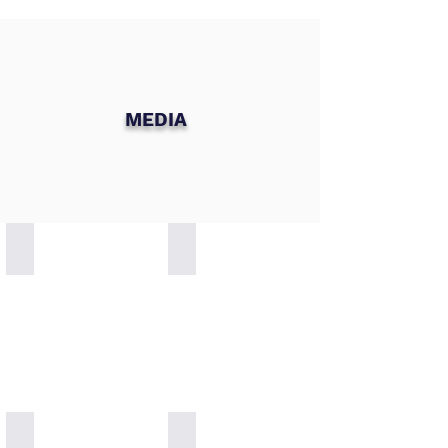
MEDIA
Zuhreana Store Worldwide Delivery
Alpha Pinene for incredible breath
Pinecone Paste
Special for Kids 100% Natural Vitamins