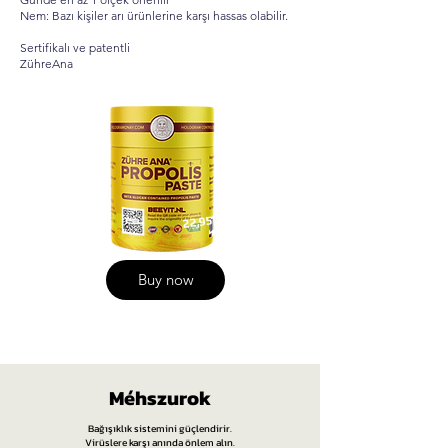
Nem: Bazı kişiler arı ürünlerine karşı hassas olabilir.
Sertifikalı ve patentli
ZühreAna
22,95
Buy now
Méhszurok
Bağışıklık sistemini güçlendirir.
Virüslere karşı anında önlem alın.