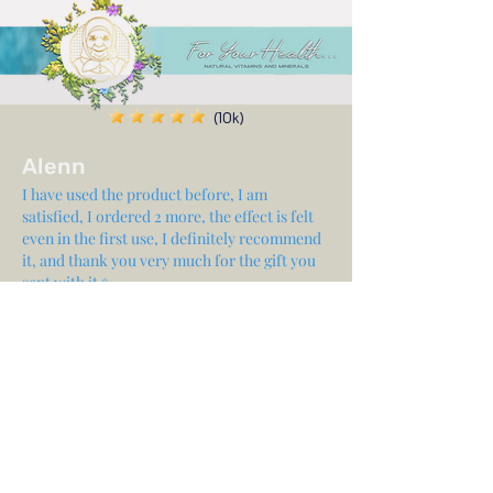
(10k)
Alenn
I have used the product before, I am
satisfied, I ordered 2 more, the effect is felt
even in the first use, I definitely recommend
it, and thank you very much for the gift you
sent with it ✨
Share your experience...
First Name
Email