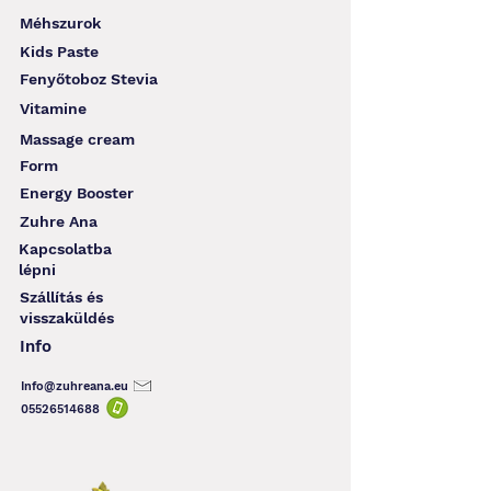
Méhszurok
Kids Paste
Fenyőtoboz Stevia
Vitamine
Massage cream
Form
Energy Booster
Zuhre Ana
Kapcsolatba
lépni
Szállítás és
visszaküldés
Info
Info@zuhreana.eu
05526514
688