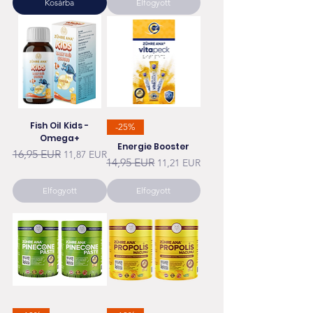
Kosárba
Elfogyott
Fish Oil Kids -
-25%
Omega+
Energie Booster
Szokásos ár
Akciós ár
16,95 EUR
11,87 EUR
Szokásos ár
Akciós ár
14,95 EUR
11,21 EUR
Elfogyott
Elfogyott