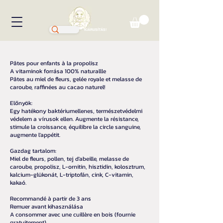
KIÁRUSÍTÁS!
Pâtes pour enfants à la propolisz
A vitaminok forrása 100% naturallle
Pâtes au miel de fleurs, gelée royale et melasse de
caroube, raffinées au cacao naturel!
Előnyök:
Egy hatékony baktériumellenes, természetvédelmi
védelem a vírusok ellen. Augmente la résistance,
stimule la croissance, équilibre la circle sanguine,
augmente l'appétit.
Gazdag tartalom:
Miel de fleurs, pollen, tej d'abeille, melasse de
caroube, propolisz, L-ornitin, hisztidin, kolosztrum,
kalcium-glükonát, L-triptofán, cink, C-vitamin,
kakaó.
Recommandé à partir de 3 ans
Remuer avant kihasználása
A consommer avec une cuillère en bois (fournie
gratuitement)