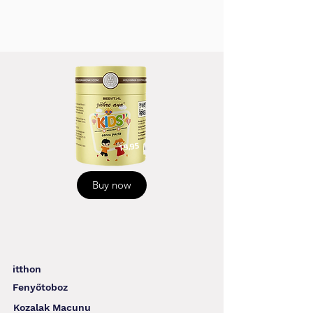
19,95
Buy now
itthon
Fenyőtoboz
Kozalak Macunu