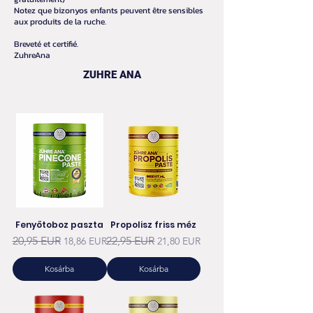
Notez que bizonyos enfants peuvent être sensibles
aux produits de la ruche.
Breveté et certifié.
ZuhreAna
ZUHRE ANA
Fenyőtoboz paszta
Propolisz friss méz
Szokásos ár
Akciós ár
Szokásos ár
Akciós ár
20,95 EUR
22,95 EUR
18,86 EUR
21,80 EUR
Kosárba
Kosárba