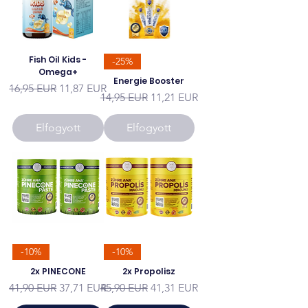
Fish Oil Kids -
-25%
Omega+
Energie Booster
Szokásos ár
Akciós ár
16,95 EUR
11,87 EUR
Szokásos ár
Akciós ár
14,95 EUR
11,21 EUR
Elfogyott
Elfogyott
-10%
-10%
2x PINECONE
2x Propolisz
Szokásos ár
Akciós ár
Szokásos ár
Akciós ár
41,90 EUR
37,71 EUR
45,90 EUR
41,31 EUR