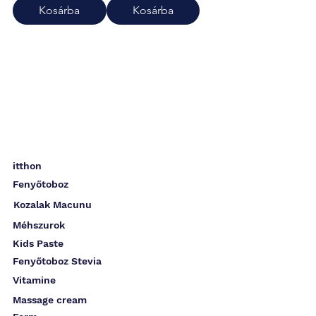
Kosárba
Kosárba
itthon
Fenyőtoboz
Kozalak Macunu
Méhszurok
Kids Paste
Fenyőtoboz Stevia
Vitamine
Massage cream