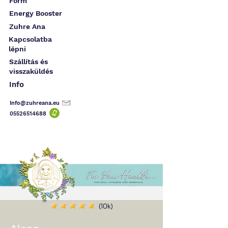
Form
Energy Booster
Zuhre Ana
Kapcsolatba
lépni
Szállítás és
visszaküldés
Info
Info@zuhreana.eu
05526514
688
(10k)