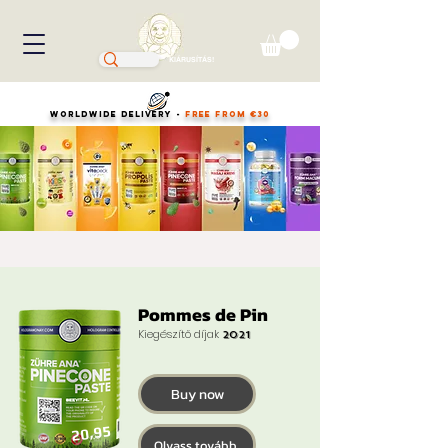
KIÁRUSÍTÁS!
WORLDWIDE DELIVERY -
FREE FROM €30
Pommes de Pin
Kiegészítő díjak
2021
Buy now
20,95
Olvass tovább