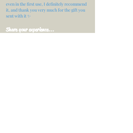
even in the first use, I definitely recommend
it, and thank you very much for the gift you
sent with it ✨
Share your experience...
First Name
Email
Your opinion...
Rate Our Services
Share