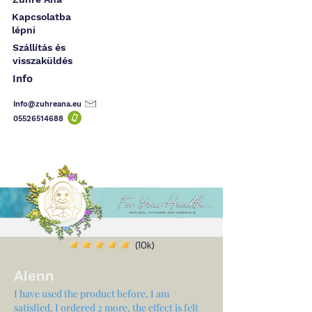
Kapcsolatba
lépni
Szállítás és
visszaküldés
Info
Info@zuhreana.eu
05526514
688
(10k)
Alenn
I have used the product before, I am
satisfied, I ordered 2 more, the effect is felt