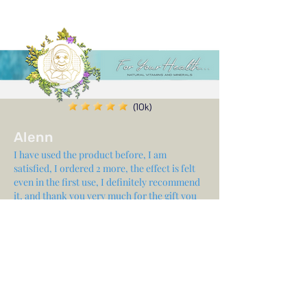
(10k)
Alenn
I have used the product before, I am
satisfied, I ordered 2 more, the effect is felt
even in the first use, I definitely recommend
it, and thank you very much for the gift you
sent with it ✨
Share your experience...
First Name