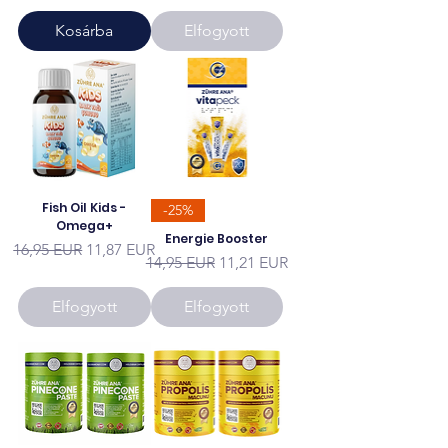
Kosárba
Elfogyott
Fish Oil Kids -
-25%
Omega+
Energie Booster
Szokásos ár
Akciós ár
16,95 EUR
11,87 EUR
Szokásos ár
Akciós ár
14,95 EUR
11,21 EUR
Elfogyott
Elfogyott