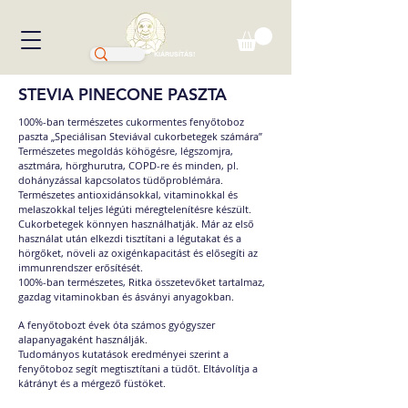
KIÁRUSÍTÁS!
STEVIA PINECONE PASZTA
100%-ban természetes cukormentes fenyőtoboz
paszta „Speciálisan Steviával cukorbetegek számára”
Természetes megoldás köhögésre, légszomjra,
asztmára, hörghurutra, COPD-re és minden, pl.
dohányzással kapcsolatos tüdőproblémára.
Természetes antioxidánsokkal, vitaminokkal és
melaszokkal teljes légúti méregtelenítésre készült.
Cukorbetegek könnyen használhatják. Már az első
használat után elkezdi tisztítani a légutakat és a
hörgőket, növeli az oxigénkapacitást és elősegíti az
immunrendszer erősítését.
100%-ban természetes, Ritka összetevőket tartalmaz,
gazdag vitaminokban és ásványi anyagokban.
A fenyőtobozt évek óta számos gyógyszer
alapanyagaként használják.
Tudományos kutatások eredményei szerint a
fenyőtoboz segít megtisztítani a tüdőt. Eltávolítja a
kátrányt és a mérgező füstöket.