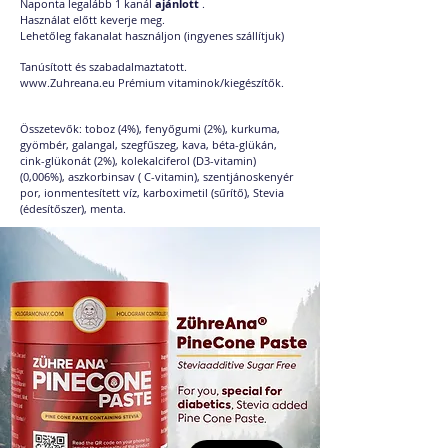
Naponta legalább 1 kanál
ajánlott
.
Használat előtt keverje meg.
Lehetőleg fakanalat használjon (ingyenes szállítjuk)
Tanúsított és szabadalmaztatott.
www.Zuhreana.eu
Prémium vitaminok/kiegészítők.
Összetevők: toboz (4%), fenyőgumi (2%), kurkuma,
gyömbér, galangal, szegfűszeg, kava, béta-glükán,
cink-glükonát (2%), kolekalciferol (D3-vitamin)
(0,006%), aszkorbinsav ( C-vitamin), szentjánoskenyér
por, ionmentesített víz, karboximetil (sűrítő), Stevia
(édesítőszer), menta.