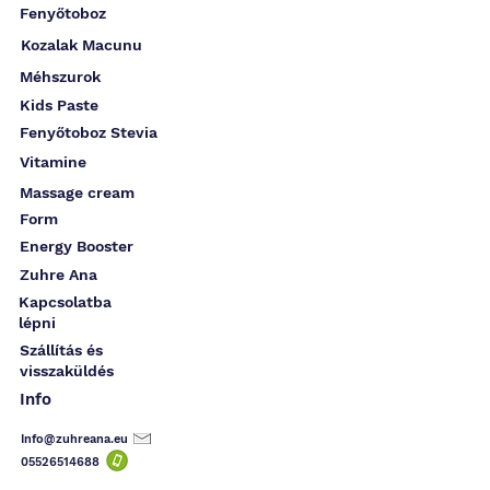
Fenyőtoboz
Kozalak Macunu
Méhszurok
Kids Paste
Fenyőtoboz Stevia
Vitamine
Massage cream
Form
Energy Booster
Zuhre Ana
Kapcsolatba
lépni
Szállítás és
visszaküldés
Info
Info@zuhreana.eu
05526514
688