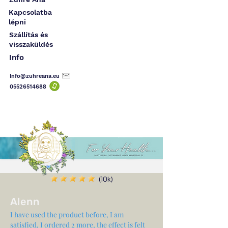
Kapcsolatba
lépni
Szállítás és
visszaküldés
Info
Info@zuhreana.eu
05526514
688
(10k)
Alenn
I have used the product before, I am
satisfied, I ordered 2 more, the effect is felt