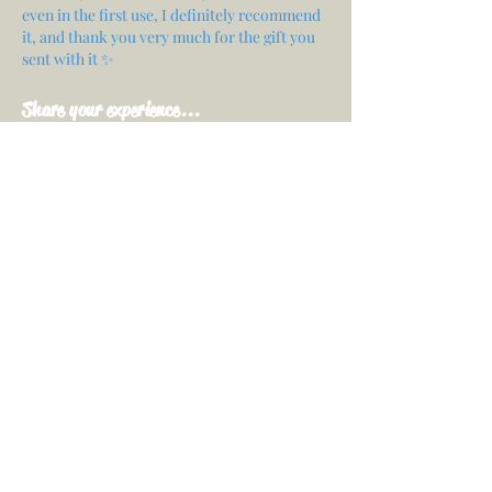
even in the first use, I definitely recommend
it, and thank you very much for the gift you
sent with it ✨
Share your experience...
First Name
Email
Your opinion...
Rate Our Services
Share