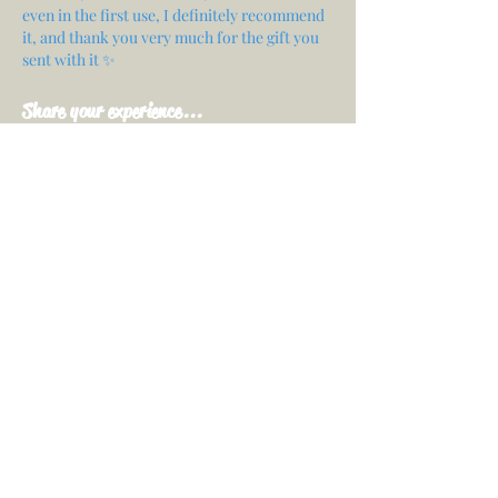
even in the first use, I definitely recommend
it, and thank you very much for the gift you
sent with it ✨
Share your experience...
First Name
Email
Your opinion...
Rate Our Services
Share