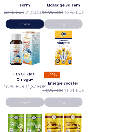
Form
Massage Balsem
Szokásos ár
Akciós ár
Szokásos ár
Akciós ár
22,95 EUR
21,80 EUR
19,95 EUR
16,96 EUR
Kosárba
Elfogyott
Fish Oil Kids -
-25%
Omega+
Energie Booster
Szokásos ár
Akciós ár
16,95 EUR
11,87 EUR
Szokásos ár
Akciós ár
14,95 EUR
11,21 EUR
Elfogyott
Elfogyott