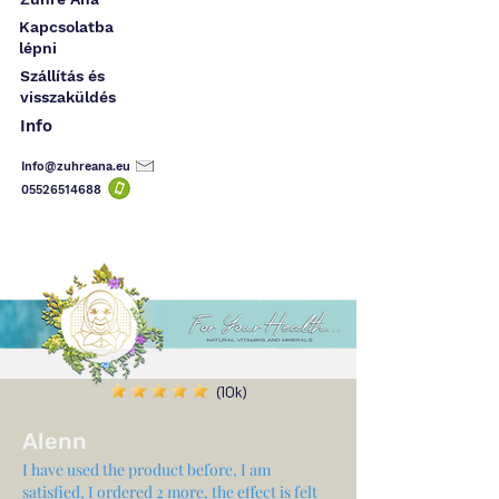
Kapcsolatba
lépni
Szállítás és
visszaküldés
Info
Info@zuhreana.eu
05526514
688
(10k)
Alenn
I have used the product before, I am
satisfied, I ordered 2 more, the effect is felt