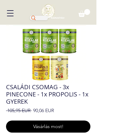
KIÁRUSÍTÁS!
CSALÁDI CSOMAG - 3x
PINECONE - 1x PROPOLIS - 1x
GYEREK
Szokásos
Akciós
 105,95 EUR 
90,06 EUR
ár
ár
Vásárlás most!