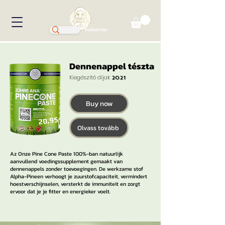
KIÁRUSÍTÁS!
Dennenappel tészta
Kiegészítő díjak
2021
Buy now
20,95
Olvass tovább
Az Onze Pine Cone Paste 100%-ban natuurlijk
aanvullend voedingssupplement gemaakt van
dennenappels zonder toevoegingen. De werkzame stof
Alpha-Pineen verhoogt je zuurstofcapaciteit, vermindert
hoestverschijnselen, versterkt de immuniteit en zorgt
ervoor dat je je fitter en energieker voelt.