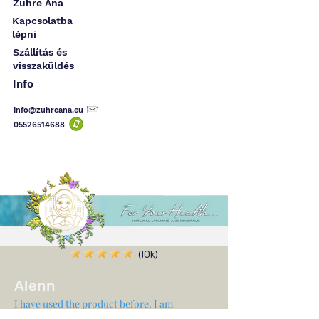
Zuhre Ana
Kapcsolatba
lépni
Szállítás és
visszaküldés
Info
Info@zuhreana.eu
05526514
688
(10k)
Alenn
I have used the product before, I am
satisfied, I ordered 2 more, the effect is felt