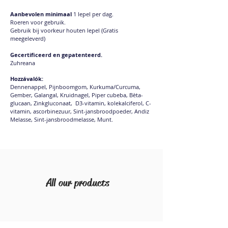
Aanbevolen minimaal
1 lepel per dag.
Roeren voor gebruik.
Gebruik bij voorkeur houten lepel (Gratis
meegeleverd)
Gecertificeerd en gepatenteerd.
Zuhreana
Hozzávalók:
Dennenappel, Pijnboomgom, Kurkuma/Curcuma,
Gember, Galangal, Kruidnagel, Piper cubeba, Bèta-
glucaan, Zinkgluconaat,
D3-vitamin, kolekalciferol, C-
vitamin, ascorbinezuur, Sint-jansbroodpoeder, Andiz
Melasse, Sint-jansbroodmelasse, Munt.
All our products