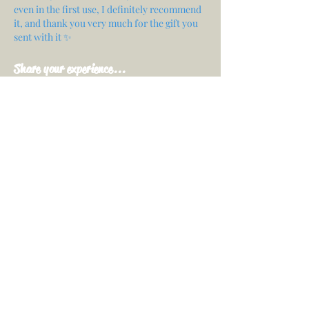
even in the first use, I definitely recommend
it, and thank you very much for the gift you
sent with it ✨
Share your experience...
First Name
Email
Your opinion...
Rate Our Services
Share