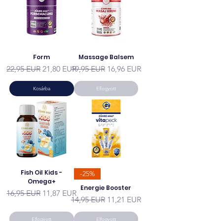
Form
Massage Balsem
Szokásos ár
Akciós ár
Szokásos ár
Akciós ár
22,95 EUR
21,80 EUR
19,95 EUR
16,96 EUR
Kosárba
Elfogyott
Fish Oil Kids -
-25%
Omega+
Energie Booster
Szokásos ár
Akciós ár
16,95 EUR
11,87 EUR
Szokásos ár
Akciós ár
14,95 EUR
11,21 EUR
Elfogyott
Elfogyott