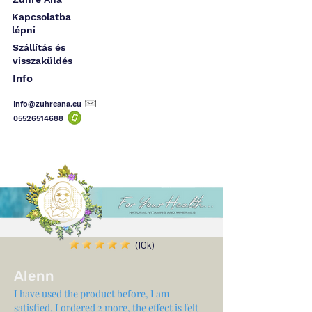
Kapcsolatba
lépni
Szállítás és
visszaküldés
Info
Info@zuhreana.eu
05526514
688
(10k)
Alenn
I have used the product before, I am
satisfied, I ordered 2 more, the effect is felt