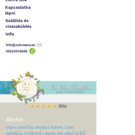
Kapcsolatba
lépni
Szállítás és
visszaküldés
Info
Info@zuhreana.eu
05526514
688
(10k)
Alenn
I have used the product before, I am
satisfied, I ordered 2 more, the effect is felt