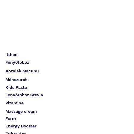
itthon
Fenyőtoboz
Kozalak Macunu
Méhszurok
Kids Paste
Fenyőtoboz Stevia
Vitamine
Massage cream
Form
Energy Booster
Zuhre Ana