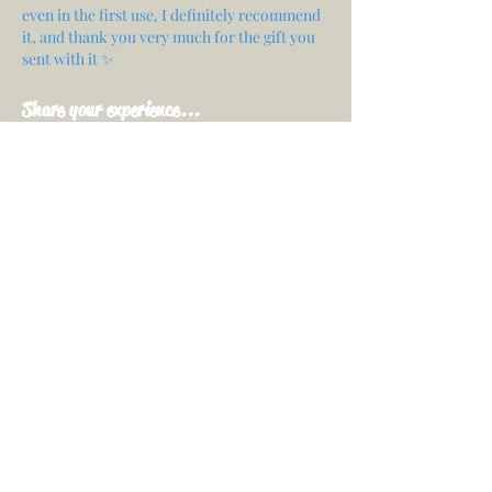
even in the first use, I definitely recommend
it, and thank you very much for the gift you
sent with it ✨
Share your experience...
First Name
Email
Your opinion...
Rate Our Services
Share