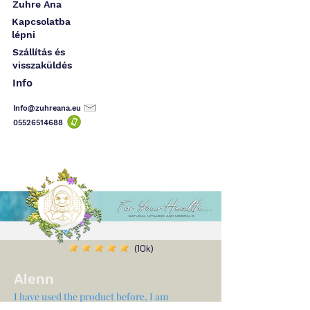
Zuhre Ana
Kapcsolatba
lépni
Szállítás és
visszaküldés
Info
Info@zuhreana.eu
05526514
688
(10k)
Alenn
I have used the product before, I am