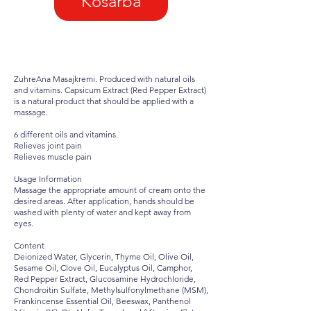
Kosárba
ZuhreAna Masajkremi. Produced with natural oils
and vitamins. Capsicum Extract (Red Pepper Extract)
is a natural product that should be applied with a
massage.
6 different oils and vitamins.
Relieves joint pain
Relieves muscle pain
Usage Information
Massage the appropriate amount of cream onto the
desired areas. After application, hands should be
washed with plenty of water and kept away from
eyes.
Content
Deionized Water, Glycerin, Thyme Oil, Olive Oil,
Sesame Oil, Clove Oil, Eucalyptus Oil, Camphor,
Red Pepper Extract, Glucosamine Hydrochloride,
Chondroitin Sulfate, Methylsulfonylmethane (MSM),
Frankincense Essential Oil, Beeswax, Panthenol