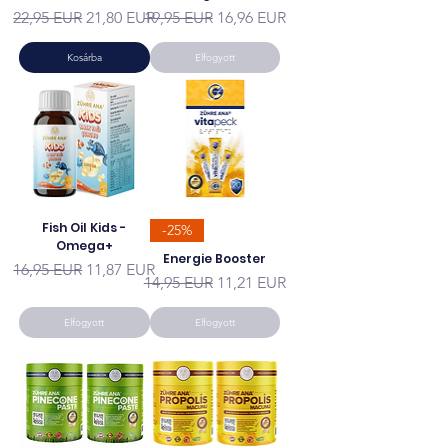
Szokásos ár
Akciós ár
Szokásos ár
Akciós ár
22,95 EUR
21,80 EUR
19,95 EUR
16,96 EUR
Kosárba
Elfogyott
Fish Oil Kids -
-25%
Omega+
Energie Booster
Szokásos ár
Akciós ár
16,95 EUR
11,87 EUR
Szokásos ár
Akciós ár
14,95 EUR
11,21 EUR
Elfogyott
Elfogyott