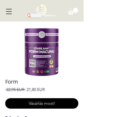
KIÁRUSÍTÁS!
Form
Szokásos
Akciós
 22,95 EUR 
21,80 EUR
ár
ár
Vásárlás most!