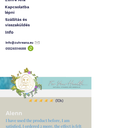
Kapcsolatba
lépni
Szállítás és
visszaküldés
Info
Info@zuhreana.eu
05526514
688
(10k)
Alenn
I have used the product before, I am
satisfied, I ordered 2 more, the effect is felt