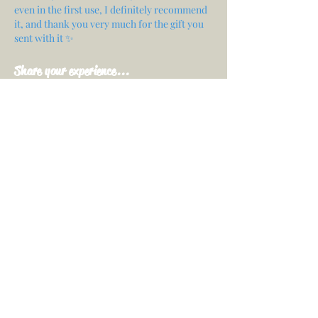
even in the first use, I definitely recommend
it, and thank you very much for the gift you
sent with it ✨
Share your experience...
First Name
Email
Your opinion...
Rate Our Services
Share