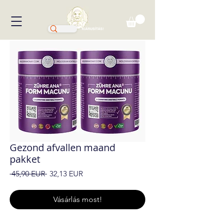
KIÁRUSÍTÁS!
Gezond afvallen maand
pakket
Szokásos
Akciós
 45,90 EUR 
32,13 EUR
ár
ár
Vásárlás most!