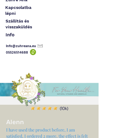
Kapcsolatba
lépni
Szállítás és
visszaküldés
Info
Info@zuhreana.eu
05526514
688
(10k)
Alenn
I have used the product before, I am
satisfied, I ordered 2 more, the effect is felt