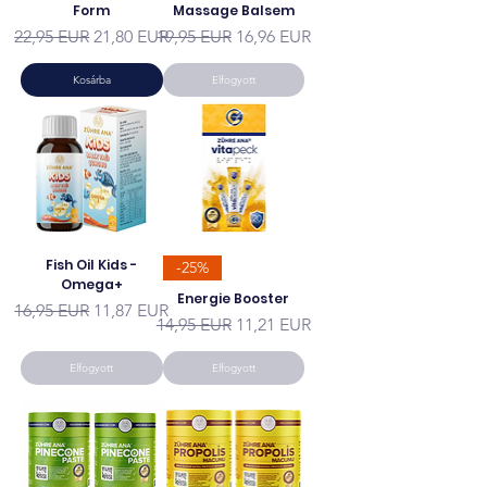
Form
Massage Balsem
Szokásos ár
Akciós ár
Szokásos ár
Akciós ár
22,95 EUR
21,80 EUR
19,95 EUR
16,96 EUR
Kosárba
Elfogyott
Fish Oil Kids -
-25%
Omega+
Energie Booster
Szokásos ár
Akciós ár
16,95 EUR
11,87 EUR
Szokásos ár
Akciós ár
14,95 EUR
11,21 EUR
Elfogyott
Elfogyott