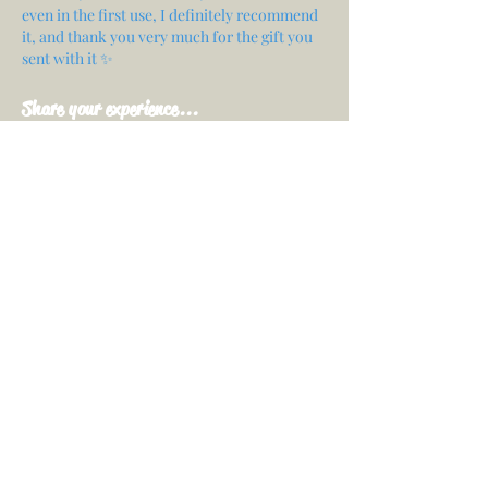
even in the first use, I definitely recommend
it, and thank you very much for the gift you
sent with it ✨
Share your experience...
First Name
Email
Your opinion...
Rate Our Services
Share