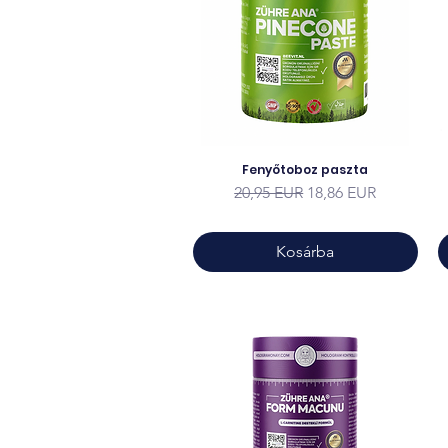
Fenyőtoboz paszta
Szokásos ár
Akciós ár
20,95 EUR
18,86 EUR
Kosárba