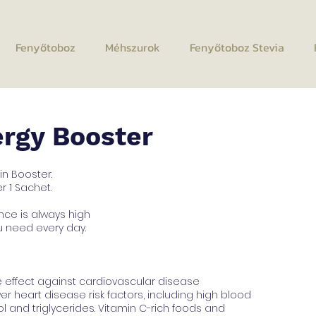
Fenyőtoboz
Méhszurok
Fenyőtoboz Stevia
ergy Booster
in Booster.
r 1 Sachet.
nce is always high
 need every day.
e effect against cardiovascular disease
heart disease risk factors, including high blood
ol and triglycerides. Vitamin C-rich foods and