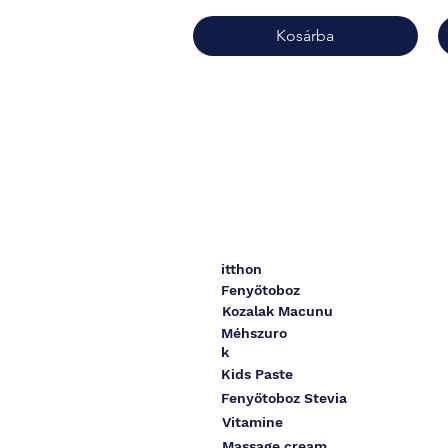
Kosárba
itthon
Fenyőtoboz
Kozalak Macunu
Méhszuro
k
Kids Paste
Fenyőtoboz Stevia
Vitamine
Massage cream