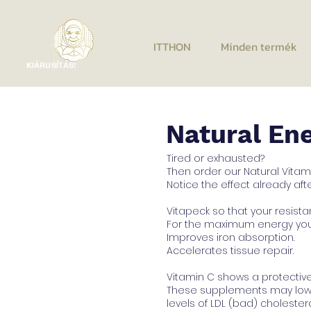
ITTHON
Minden termék
KIÁRUSÍTÁS!
Natural En
Tired or exhausted?
Then order our Natural Vitam
Notice the effect already afte
Vitapeck so that your resista
For the maximum energy you
Improves iron absorption.
Accelerates tissue repair.
Vitamin C shows a protectiv
These supplements may lower 
levels of LDL (bad) cholester