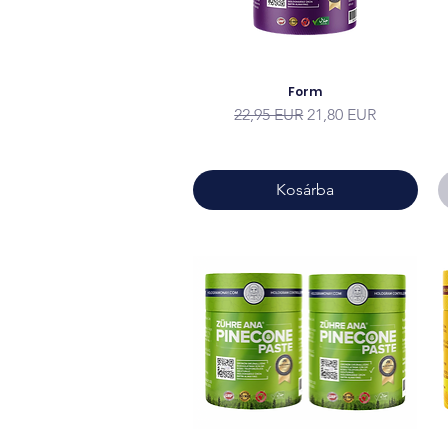
Form
Szokásos ár
Akciós ár
22,95 EUR
21,80 EUR
Kosárba