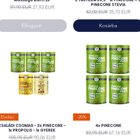
PINECONE STEVIA
Szokásos ár
Akciós ár
39,90 EUR
27,93 EUR
Szokásos ár
Akciós ár
42,00 EUR
35,70 EUR
Elfogyott
Kosárba
Eladás!
-20%
CSALÁDI CSOMAG - 3x PINECONE -
4x PINECONE
1x PROPOLIS - 1x GYEREK
Szokásos ár
Akciós ár
83,95 EUR
67,16 EUR
Szokásos ár
Akciós ár
105,95 EUR
90,06 EUR