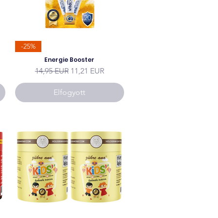
-25%
Energie Booster
Szokásos ár
Akciós ár
14,95 EUR
11,21 EUR
Elfogyott