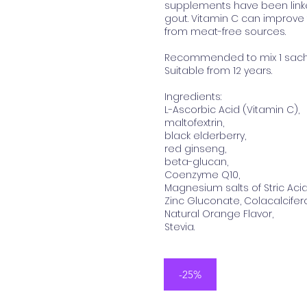
supplements have been linked
gout. Vitamin C can improve 
from meat-free sources.
Recommended to mix 1 sachet
Suitable from 12 years.
Ingredients:
L-Ascorbic Acid (Vitamin C),
maltofextrin,
black elderberry,
red ginseng,
beta-glucan,
Coenzyme Q10,
Magnesium salts of Stric Acid
Zinc Gluconate, Colacalcifero
Natural Orange Flavor,
Stevia.
-25%