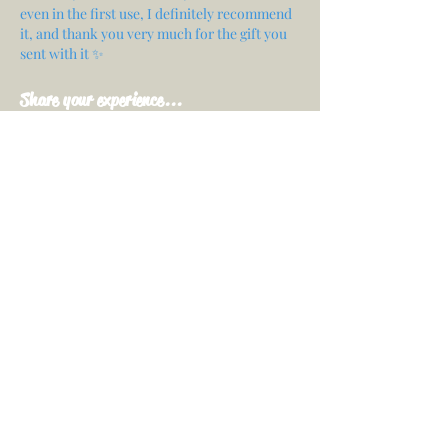
even in the first use, I definitely recommend
it, and thank you very much for the gift you
sent with it ✨
Share your experience...
First Name
Email
Your opinion...
Rate Our Services
Share