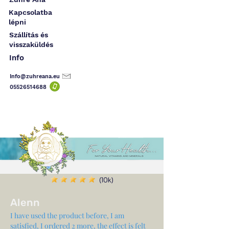
Kapcsolatba
lépni
Szállítás és
visszaküldés
Info
Info@zuhreana.eu
05526514
688
(10k)
Alenn
I have used the product before, I am
satisfied, I ordered 2 more, the effect is felt