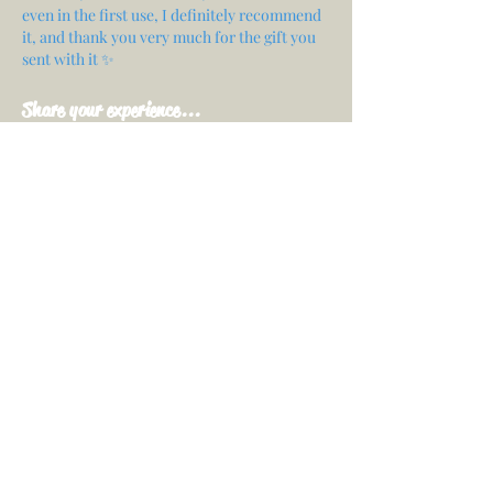
even in the first use, I definitely recommend
it, and thank you very much for the gift you
sent with it ✨
Share your experience...
First Name
Email
Your opinion...
Rate Our Services
Share