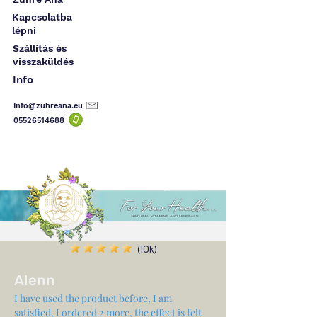
Kapcsolatba
lépni
Szállítás és
visszaküldés
Info
Info@zuhreana.eu
05526514
688
(10k)
Alenn
I have used the product before, I am
satisfied, I ordered 2 more, the effect is felt