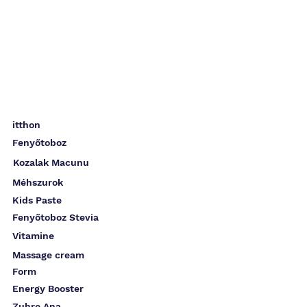
itthon
Fenyőtoboz
Kozalak Macunu
Méhszurok
Kids Paste
Fenyőtoboz Stevia
Vitamine
Massage cream
Form
Energy Booster
Zuhre Ana