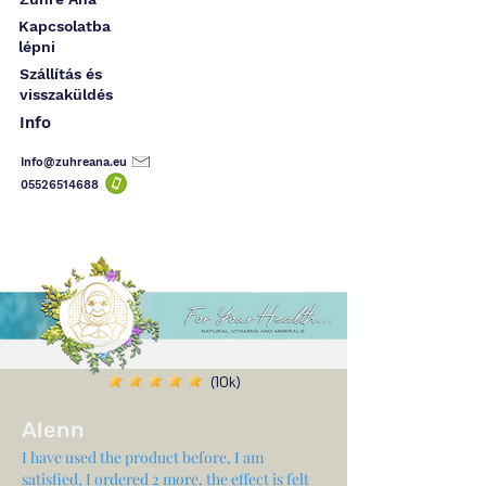
Kapcsolatba
lépni
Szállítás és
visszaküldés
Info
Info@zuhreana.eu
05526514
688
(10k)
Alenn
I have used the product before, I am
satisfied, I ordered 2 more, the effect is felt