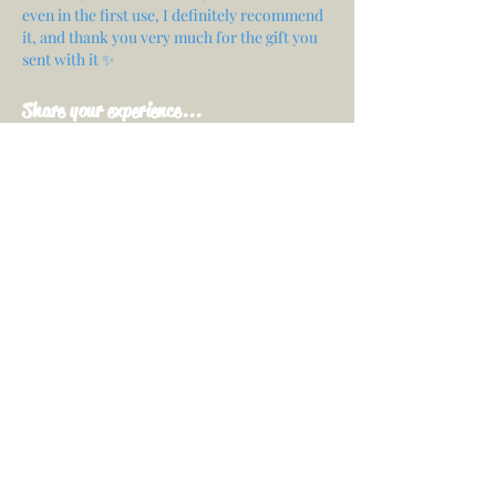
even in the first use, I definitely recommend
it, and thank you very much for the gift you
sent with it ✨
Share your experience...
First Name
Email
Your opinion...
Rate Our Services
Share