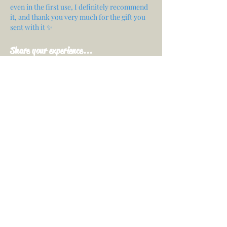
even in the first use, I definitely recommend
it, and thank you very much for the gift you
sent with it ✨
Share your experience...
First Name
Email
Your opinion...
Rate Our Services
Share