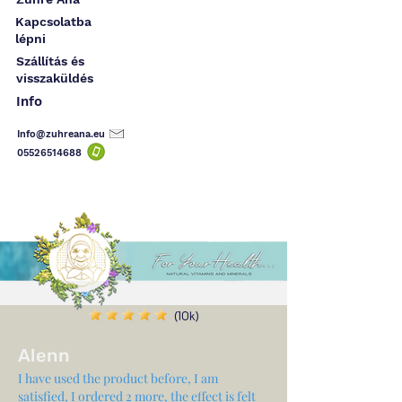
Kapcsolatba
lépni
Szállítás és
visszaküldés
Info
Info@zuhreana.eu
05526514
688
(10k)
Alenn
I have used the product before, I am
satisfied, I ordered 2 more, the effect is felt