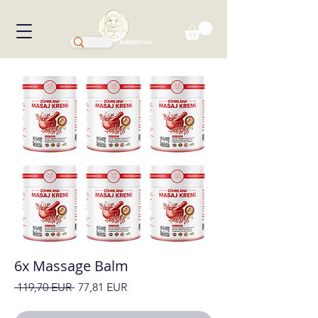
KIÁRUSÍTÁS!
6x Massage Balm
Szokásos
Akciós
 119,70 EUR 
77,81 EUR
ár
ár