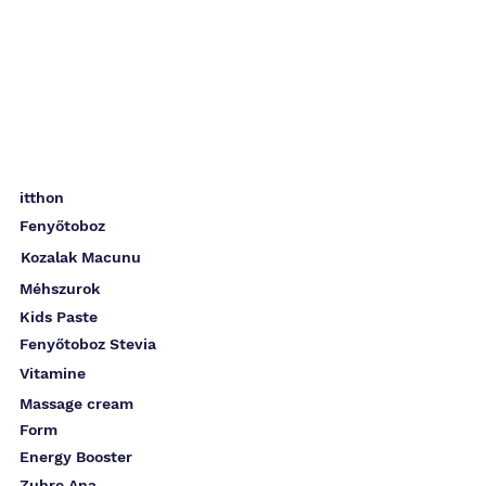
itthon
Fenyőtoboz
Kozalak Macunu
Méhszurok
Kids Paste
Fenyőtoboz Stevia
Vitamine
Massage cream
Form
Energy Booster
Zuhre Ana