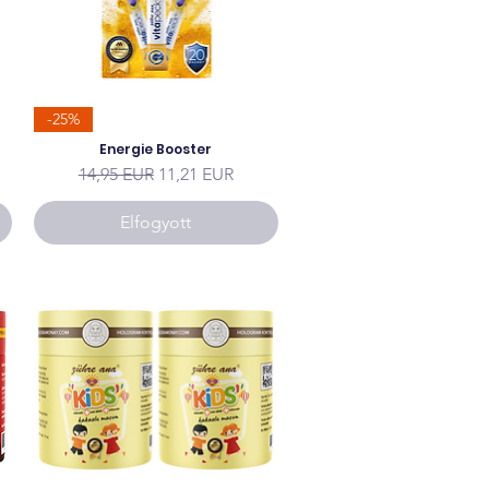
-25%
Energie Booster
Szokásos ár
Akciós ár
14,95 EUR
11,21 EUR
Elfogyott