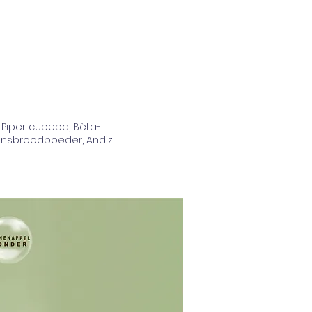
Piper cubeba, Bèta-
-jansbroodpoeder, Andiz