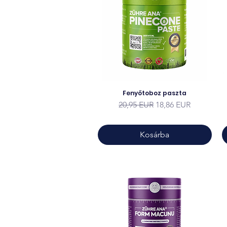
Fenyőtoboz paszta
Szokásos ár
Akciós ár
20,95 EUR
18,86 EUR
Kosárba