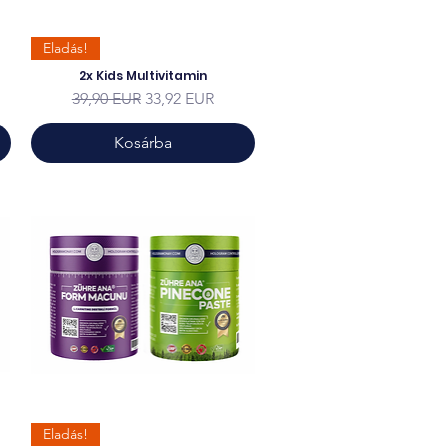
Eladás!
2x Kids Multivitamin
Szokásos ár
Akciós ár
39,90 EUR
33,92 EUR
Kosárba
Eladás!