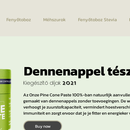
Fenyőtoboz
Méhszurok
Fenyőtoboz Stevia
Dennenappel tés
Kiegészítő díjak
2021
Az Onze Pine Cone Paste 100%-ban natuurlijk aanvul
gemaakt van dennenappels zonder toevoegingen. De w
verhoogt je zuurstofcapaciteit, vermindert hoestverschi
immuniteit en zorgt ervoor dat je je fitter en energieker 
Buy now