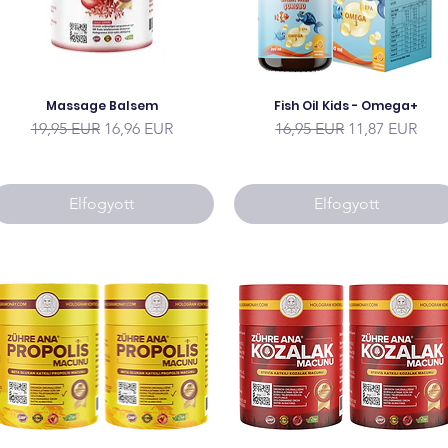
Massage Balsem
Fish Oil Kids - Omega+
Szokásos ár
Akciós ár
Szokásos ár
Akciós ár
19,95 EUR
16,96 EUR
16,95 EUR
11,87 EUR
Elfogyott
Elfogyott