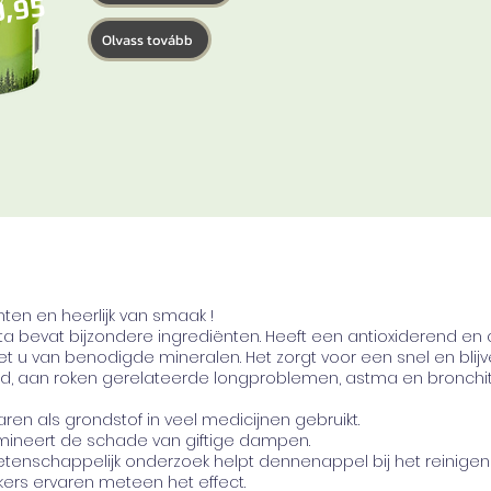
0,95
Olvass tovább
ënten en heerlijk van smaak !
 bevat bijzondere ingrediënten. Heeft een antioxiderend en a
et u van benodigde mineralen. Het zorgt voor een snel en blij
d, aan roken gerelateerde longproblemen, astma en bronchiti
jaren als grondstof in veel medicijnen gebruikt.
ineert de schade van giftige dampen.
etenschappelijk onderzoek helpt dennenappel bij het reinige
okers ervaren meteen het effect.