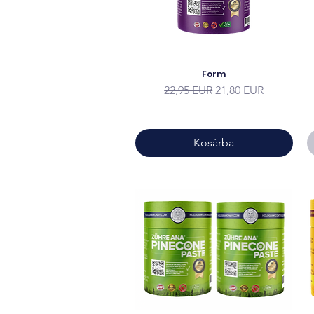
Form
Szokásos ár
Akciós ár
22,95 EUR
21,80 EUR
Kosárba