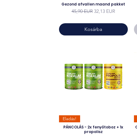
Gezond afvallen maand pakket
Szokásos ár
Akciós ár
45,90 EUR
32,13 EUR
Kosárba
Eladás!
PÁNCOLÁS - 2x fenyőtoboz + 1x
propolisz