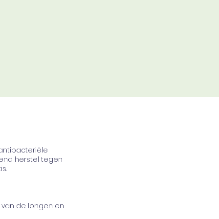
ntibacteriële
vend herstel tegen
s.
n van de longen en