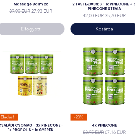
Massage Balm 2x
2 TASTE&#39;S - 1x PINECONE + 1
PINECONE STEVIA
Szokásos ár
Akciós ár
39,90 EUR
27,93 EUR
Szokásos ár
Akciós ár
42,00 EUR
35,70 EUR
Elfogyott
Kosárba
Eladás!
-20%
CSALÁDI CSOMAG - 3x PINECONE -
4x PINECONE
1x PROPOLIS - 1x GYEREK
Szokásos ár
Akciós ár
83,95 EUR
67,16 EUR