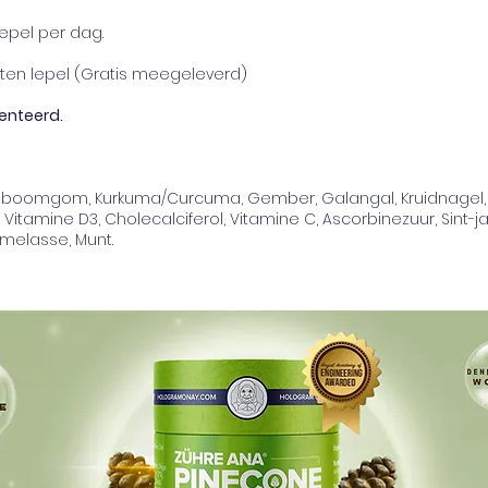
epel per dag.
uten lepel (Gratis meegeleverd)
enteerd.
jnboomgom, Kurkuma/Curcuma, Gember, Galangal, Kruidnagel, 
 Vitamine D3, Cholecalciferol, Vitamine C, Ascorbinezuur, Sint
melasse, Munt.