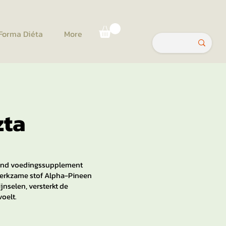
Forma Diéta
More
zta
lend voedingssupplement
erkzame stof Alpha-Pineen
jnselen, versterkt de
voelt.