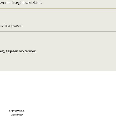
sználható segédeszközként.
sztása javasolt
egy teljesen bio termék.
APPROVED &
CERTIFIED