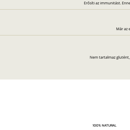
Erősíti az immunitást. En
Már az e
Nem tartalmaz glutént,
100% NATURAL