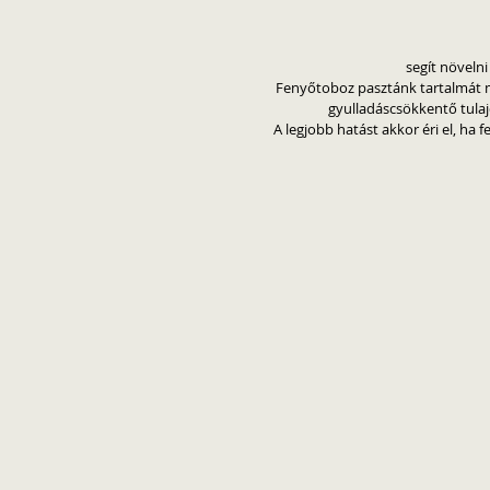
segít növeln
Fenyőtoboz pasztánk tartalmát mi
gyulladáscsökkentő tulaj
A legjobb hatást akkor éri el, ha