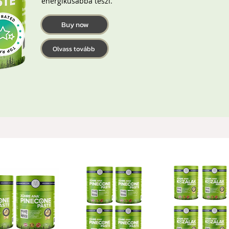
energikusabbá teszi.
Buy now
,90
Olvass tovább