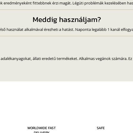
nek eredményeként fittebbnek érzi magát. Légúti problémák kezelésében ha
Meddig használjam?
lső használat alkalmával érezheti a hatást. Naponta legalább 1 kanál elfogya
 adalékanyagokat, állati eredetű termékeket. Alkalmas vegánok számára. Ez 
WORLDWIDE FAST
SAFE
DELIVERY