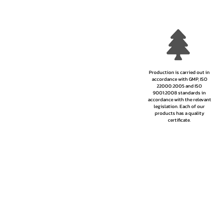
Production is carried out in
accordance with GMP, ISO
22000:2005 and ISO
9001:2008 standards in
accordance with the relevant
legislation. Each of our
products has a quality
certificate.