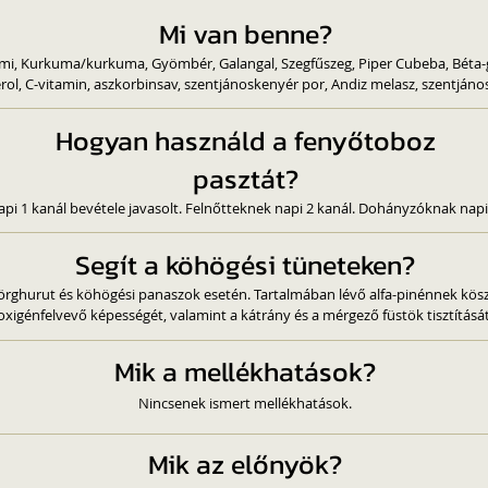
Mi van benne?
i, Kurkuma/kurkuma, Gyömbér, Galangal, Szegfűszeg, Piper Cubeba, Béta-g
ferol, C-vitamin, aszkorbinsav, szentjánoskenyér por, Andiz melasz, szentján
Hogyan használd a fenyőtoboz
pasztát?
i 1 kanál bevétele javasolt. Felnőtteknek napi 2 kanál. Dohányzóknak napi
Segít a köhögési tüneteken?
örghurut és köhögési panaszok esetén. Tartalmában lévő alfa-pinénnek kös
oxigénfelvevő képességét, valamint a kátrány és a mérgező füstök tisztítását
Mik a mellékhatások?
Nincsenek ismert mellékhatások.
Mik az előnyök?