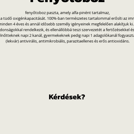
fenyőtoboz paszta, amely alfa-pinént tartalmaz,
i a tüdő oxigénkapacitását. 100%-ban természetes tartalommal erősíti az i
nden 4 éves és annál idősebb személy igényeinek megfelelően alakítjuk ki.
donságokkal rendelkezik, és ellenállóbbá teszi szervezetét a fertőzésekkel
 felnőtteknek napi 2 kanál, gyermekeknek pedig napi 1 adagolókanál fogyasztá
(lekvár) antivirális, antimikrobiális, parazitaellenes és erős antioxidáns.
Kérdések?​