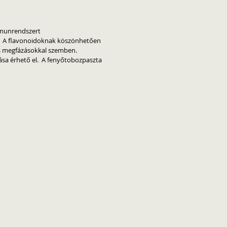
mmunrendszert
A flavonoidoknak köszönhetően
 és megfázásokkal szemben.
sa érhető el.
A fenyőtobozpaszta