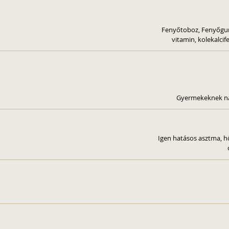
Fenyőtoboz, Fenyőgum
vitamin, kolekalci
Gyermekeknek nap
Igen hatásos asztma, h