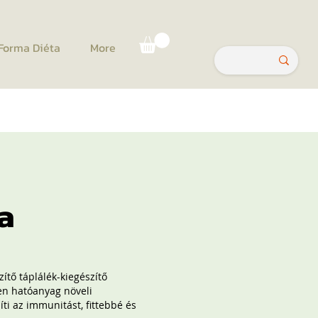
Forma Diéta
More
a
tő táplálék-kiegészítő
en hatóanyag növeli
íti az immunitást, fittebbé és