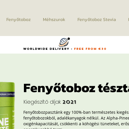
Fenyőtoboz
Méhszurok
Fenyőtoboz Stevia
WORLDWIDE DELIVERY -
FREE FROM €30
Fenyőtoboz tészt
Kiegészítő díjak
2021
Fenyőtobozpasztánk egy 100%-ban természetes kiegészí
fenyőtobozokból, adalékanyagok nélkül. Az Alpha-Pine
oxigénkapacitását, csökkenti a köhögési tüneteket, erős