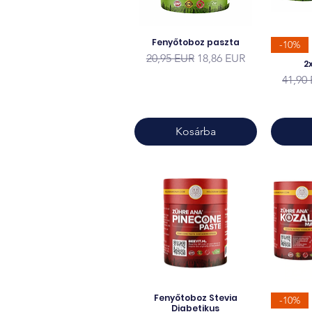
Fenyőtoboz paszta
-10%
Szokásos ár
Akciós ár
20,95 EUR
18,86 EUR
2
Szoká
41,90
Kosárba
Fenyőtoboz Stevia
-10%
Diabetikus