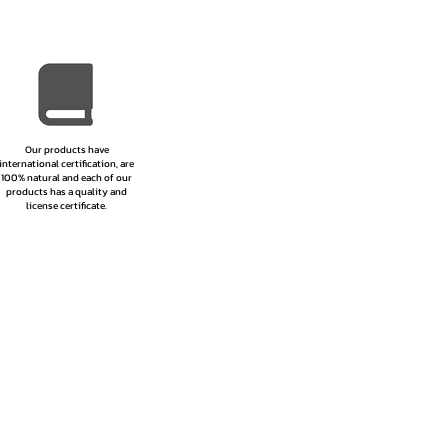
Our products have
international certification, are
100% natural and each of our
products has a quality and
license certificate.