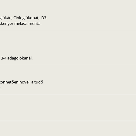
lükán, Cink-glükonát, D3-
oskenyér melasz, menta.
 3-4 adagolókanál.
zönhetően növeli a tüdő
.