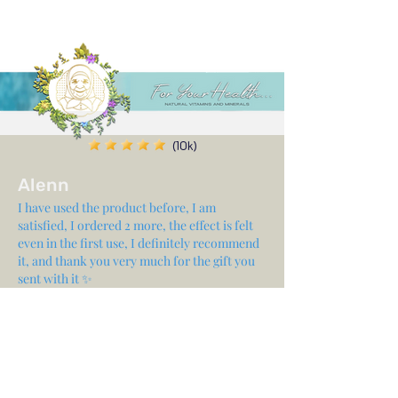
(10k)
Alenn
I have used the product before, I am
satisfied, I ordered 2 more, the effect is felt
even in the first use, I definitely recommend
it, and thank you very much for the gift you
sent with it ✨
Share your experience...
First Name