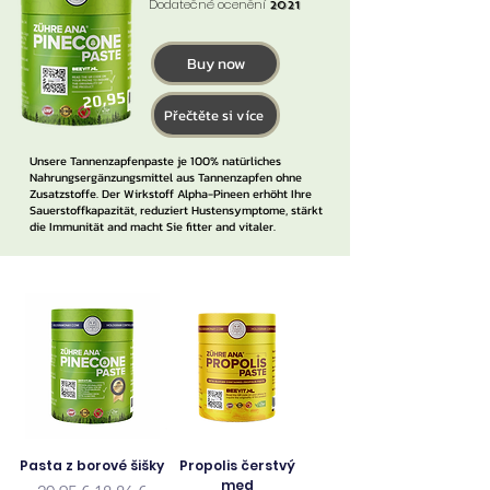
Dodatečné ocenění
2021
Buy now
20,95
Přečtěte si více
Unsere Tannenzapfenpaste je 100% natürliches
Nahrungsergänzungsmittel aus Tannenzapfen ohne
Zusatzstoffe. Der Wirkstoff Alpha-Pineen erhöht Ihre
Sauerstoffkapazität, reduziert Hustensymptome, stärkt
die Immunität and macht Sie fitter and vitaler.
Pasta z borové šišky
Propolis čerstvý
med