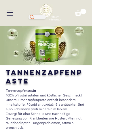
VELKÝ
VÝPRODEJ!
Tannenzapfenp
aste
Tannenzapfenpaste
100% přírodní zutaten und köstlicher Geschmack!
Unsere Zirbenzapfenpaste enthält besondere
Inhaltsstoffe. Působí antioxidačně a antibakteriálně
a jsou chráněny proti minerálním látkám.
Essorgt für eine Schnelle und nachhaltige
Genesung von Krankheiten wie Husten, Atemnot,
rauchbedingten Lungenproblemen, astma a
bronchitida.