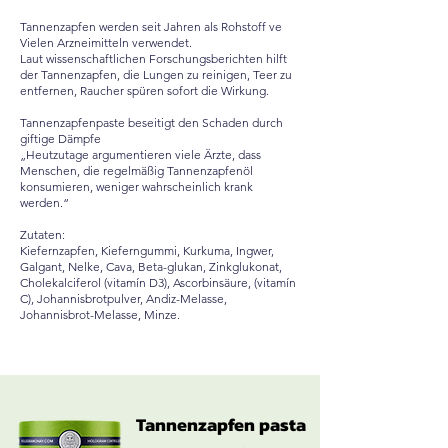
Tannenzapfen werden seit Jahren als Rohstoff ve
Vielen Arzneimitteln verwendet.
Laut wissenschaftlichen Forschungsberichten hilft
der Tannenzapfen, die Lungen zu reinigen, Teer zu
entfernen, Raucher spüren sofort die Wirkung.
Tannenzapfenpaste beseitigt den Schaden durch
giftige Dämpfe
„Heutzutage argumentieren viele Ärzte, dass
Menschen, die regelmäßig Tannenzapfenöl
konsumieren, weniger wahrscheinlich krank
werden.“
Zutaten:
Kiefernzapfen, Kieferngummi, Kurkuma, Ingwer,
Galgant, Nelke, Cava, Beta-glukan, Zinkglukonat,
Cholekalciferol (vitamín D3), Ascorbinsäure, (vitamín
C), Johannisbrotpulver, Andiz-Melasse,
Johannisbrot-Melasse, Minze.
Tannenzapfen pasta