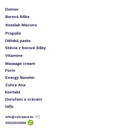
Domov
Borová šiška
Kozalak Macunu
Propolis
Dětská pasta
Stévie z borové šišky
Vitamine
Massage cream
Form
Energy Booster
Zuhre Ana
Kontakt
Doručení a vrácení
Info
Info@zuhreana.eu
05526514
688