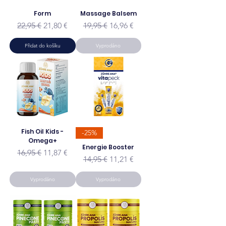
Form
Massage Balsem
Běžná cena
Zvýhodněná cena
Běžná cena
Zvýhodněná cena
22,95 €
21,80 €
19,95 €
16,96 €
Přidat do košíku
Vyprodáno
Fish Oil Kids -
-25%
Omega+
Energie Booster
Běžná cena
Zvýhodněná cena
16,95 €
11,87 €
Běžná cena
Zvýhodněná cena
14,95 €
11,21 €
Vyprodáno
Vyprodáno