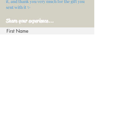
it, and thank you very much for the gift you
sent with it ✨
Share your experience...
First Name
Email
Your opinion...
Rate Our Services
Share