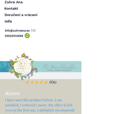
Zuhre Ana
Kontakt
Doručení a vrácení
Info
Info@zuhreana.eu
05526514
688
(10k)
Alenn
I have used the product before, I am
satisfied, I ordered 2 more, the effect is felt
even in the first use, I definitely recommend