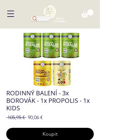
VELKÝ
VÝPRODEJ!
RODINNÝ BALENÍ - 3x
BOROVÁK - 1x PROPOLIS - 1x
KIDS
Běžná
Zvýhodněná
 105,95 € 
90,06 €
cena
cena
Koupit