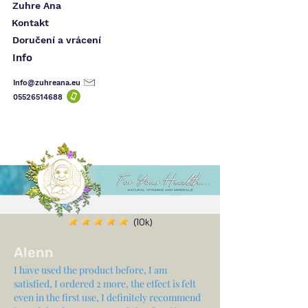
Zuhre Ana
Kontakt
Doručení a vrácení
Info
Info@zuhreana.eu
05526514
688
(10k)
Alenn
I have used the product before, I am
satisfied, I ordered 2 more, the effect is felt
even in the first use, I definitely recommend