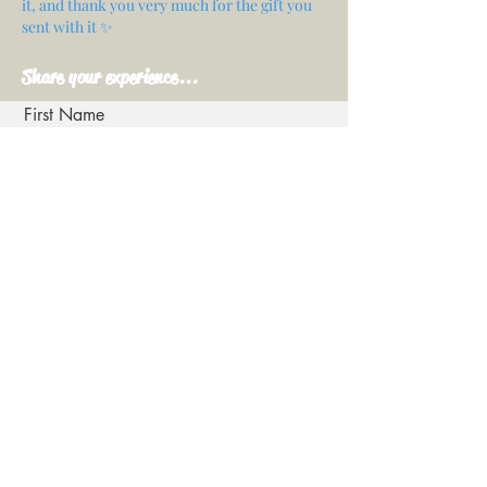
it, and thank you very much for the gift you
sent with it ✨
Share your experience...
First Name
Email
Your opinion...
Rate Our Services
Share