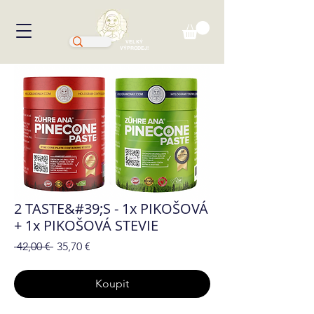
VELKÝ
VÝPRODEJ!
2 TASTE&#39;S - 1x PIKOŠOVÁ
+ 1x PIKOŠOVÁ STEVIE
Běžná
Zvýhodněná
 42,00 € 
35,70 €
cena
cena
Koupit