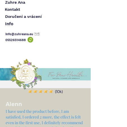
Zuhre Ana
Kontakt
Doručení a vrácení
Info
Info@zuhreana.eu
05526514
688
(10k)
Alenn
I have used the product before, I am
satisfied, I ordered 2 more, the effect is felt
even in the first use, I definitely recommend