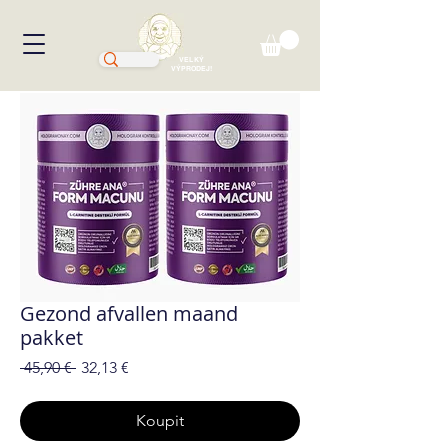
VELKÝ
VÝPRODEJ!
Gezond afvallen maand
pakket
Běžná
Zvýhodněná
 45,90 € 
32,13 €
cena
cena
Koupit