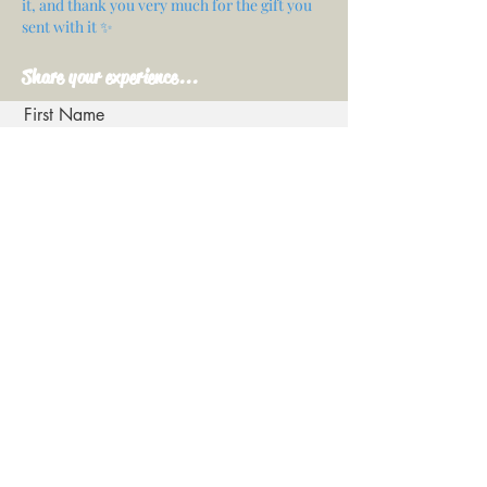
it, and thank you very much for the gift you
sent with it ✨
Share your experience...
First Name
Email
Your opinion...
Rate Our Services
Share