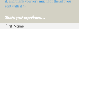
it, and thank you very much for the gift you
sent with it ✨
Share your experience...
First Name
Email
Your opinion...
Rate Our Services
Share