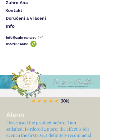
Zuhre Ana
Kontakt
Doručení a vrácení
Info
Info@zuhreana.eu
05526514
688
(10k)
Alenn
I have used the product before, I am
satisfied, I ordered 2 more, the effect is felt
even in the first use, I definitely recommend