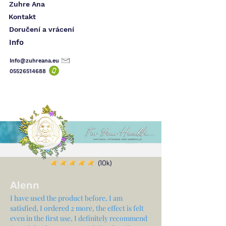
Zuhre Ana
Kontakt
Doručení a vrácení
Info
Info@zuhreana.eu
05526514
688
(10k)
Alenn
I have used the product before, I am
satisfied, I ordered 2 more, the effect is felt
even in the first use, I definitely recommend