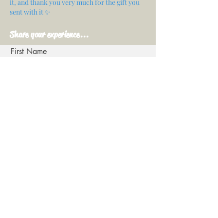
it, and thank you very much for the gift you
sent with it ✨
Share your experience...
First Name
Email
Your opinion...
Rate Our Services
Share