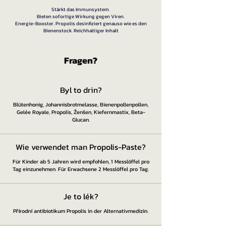
Stärkt das Immunsystem.
Bieten sofortige Wirkung gegen Viren.
Energie-Booster. Propolis desinfiziert genauso wie es den
Bienenstock. Reichhaltiger Inhalt
Fragen?​
Byl to drin?
Blütenhonig, Johannisbrotmelasse, Bienenpollenpollen,
Gelée Royale, Propolis, Ženšen, Kiefernmastix, Beta-
Glucan.
Wie verwendet man Propolis-Paste?
Für Kinder ab 5 Jahren wird empfohlen, 1 Messlöffel pro
Tag einzunehmen. Für Erwachsene 2 Messlöffel pro Tag.
Je to lék?
Přírodní antibiotikum Propolis in der Alternativmedizin.