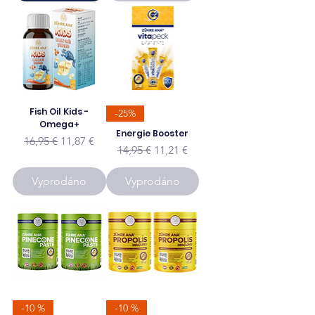
Fish Oil Kids -
-25%
Omega+
Energie Booster
Běžná cena
Zvýhodněná cena
16,95 €
11,87 €
Běžná cena
Zvýhodněná cena
14,95 €
11,21 €
Vyprodáno
Vyprodáno
-10 %
-10 %