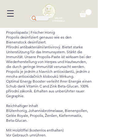
VELKÝ
VÝPRODEJ!
Propolispasta | Frischer Honig
Propolis desinfiziert genauso wie es den
Bienenstock desinfiziert.
Přírodní antibakteriální/antivirový. Bietet starke
Unterstützung für das Immunsystem. Stärkt die
Immunität. Unsere Propolis-Paste ist wirksam bei der
Wiederherstellung von Herpes und Hautwunden,
die durch geringe Immunität verursacht werden.
Propolis je jedním z hlavních antioxidantů, jedním z
mnoha antioxidačních klobouků Wirkung.
Optimal Energy Booster verleiht Ihrer Energie einen
Schub dank Vitamin C and Zink Beta-Glucan. 100%
přírodní zákoník. Erhalten aus unberührter rauer
Gegraphie.
Reichhaltiger Inhalt
Blütenhonig, Johannisbrotmelasse, Bienenpollen,
Gelée Royale, Propolis, Ženšen, Kiefernmastix,
Beta-Glucan.
Mit Holzlöffel (kostenlos enthalten)
Vor Gebrauch umrühren.