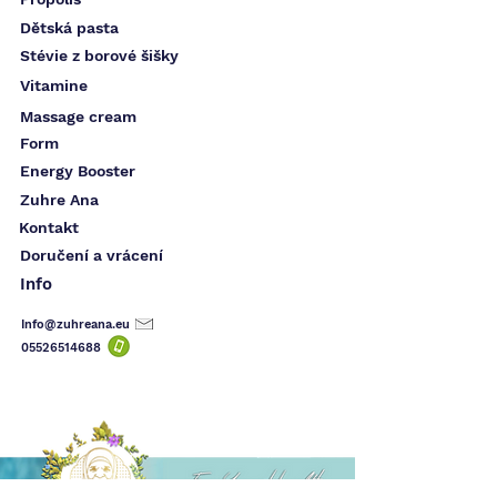
Dětská pasta
Stévie z borové šišky
Vitamine
Massage cream
Form
Energy Booster
Zuhre Ana
Kontakt
Doručení a vrácení
Info
Info@zuhreana.eu
05526514
688