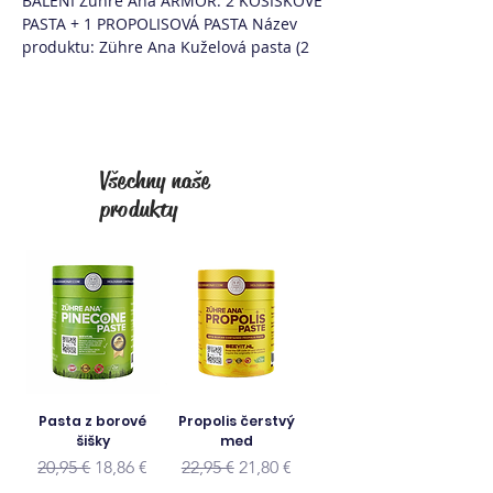
BALENÍ Zühre Ana ARMOR: 2 KOŠIŠKOVÉ
PASTA + 1 PROPOLISOVÁ PASTA Název
produktu: Zühre Ana Kuželová pasta (2
kusy) Použití: 2 čajové lžičky denně pro
dospělé stačí.
Všechny naše
produkty
Pasta z borové
Propolis čerstvý
šišky
med
Běžná cena
Zvýhodněná cena
Běžná cena
Zvýhodněná cena
20,95 €
18,86 €
22,95 €
21,80 €