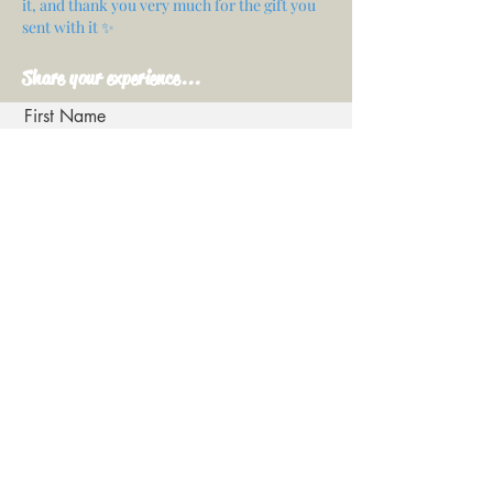
it, and thank you very much for the gift you
sent with it ✨
Share your experience...
First Name
Email
Your opinion...
Rate Our Services
Share