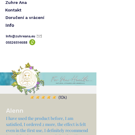
Zuhre Ana
Kontakt
Doručení a vrácení
Info
Info@zuhreana.eu
05526514
688
(10k)
Alenn
I have used the product before, I am
satisfied, I ordered 2 more, the effect is felt
even in the first use, I definitely recommend