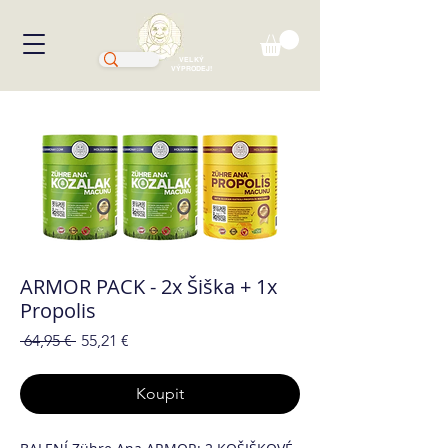
VELKÝ
VÝPRODEJ!
ARMOR PACK - 2x Šiška + 1x
Propolis
Běžná
Zvýhodněná
 64,95 € 
55,21 €
cena
cena
Koupit