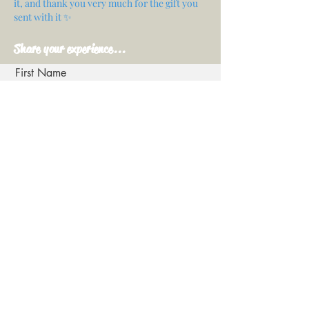
it, and thank you very much for the gift you
sent with it ✨
Share your experience...
First Name
Email
Your opinion...
Rate Our Services
Share