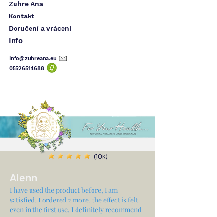
Zuhre Ana
Kontakt
Doručení a vrácení
Info
Info@zuhreana.eu
05526514
688
(10k)
Alenn
I have used the product before, I am
satisfied, I ordered 2 more, the effect is felt
even in the first use, I definitely recommend