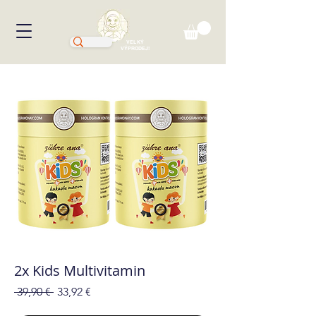
VELKÝ
VÝPRODEJ!
2x Kids Multivitamin
Běžná
Zvýhodněná
 39,90 € 
33,92 €
cena
cena