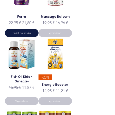
Form
Massage Balsem
Běžná cena
Zvýhodněná cena
Běžná cena
Zvýhodněná cena
22,95 €
21,80 €
19,95 €
16,96 €
Přidat do košíku
Vyprodáno
Fish Oil Kids -
-25%
Omega+
Energie Booster
Běžná cena
Zvýhodněná cena
16,95 €
11,87 €
Běžná cena
Zvýhodněná cena
14,95 €
11,21 €
Vyprodáno
Vyprodáno