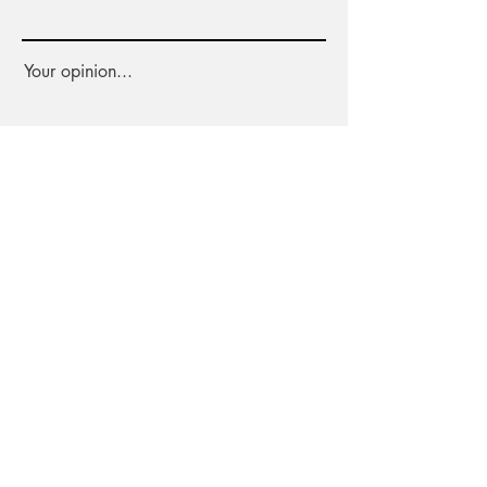
Your opinion...
Rate Our Services
Share
Worldwide Delivery
100% Organic Generation