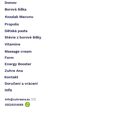
Domov
Borová šiška
Kozalak Macunu
Propolis
Dětská pasta
Stévie z borové šišky
Vitamine
Massage cream
Form
Energy Booster
Zuhre Ana
Kontakt
Doručení a vrácení
Info
Info@zuhreana.eu
05526514
688