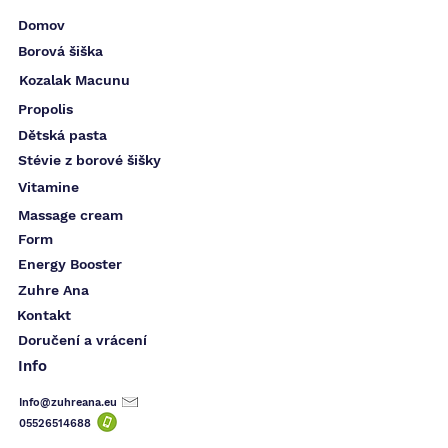
Domov
Borová šiška
Kozalak Macunu
Propolis
Dětská pasta
Stévie z borové šišky
Vitamine
Massage cream
Form
Energy Booster
Zuhre Ana
Kontakt
Doručení a vrácení
Info
Info@zuhreana.eu
05526514
688