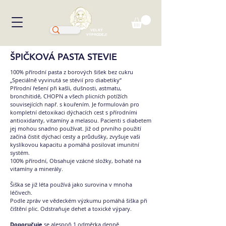
VELKÝ
VÝPRODEJ!
ŠPIČKOVÁ PASTA STEVIE
100% přírodní pasta z borových šišek bez cukru
„Speciálně vyvinutá se stévií pro diabetiky“
Přírodní řešení při kašli, dušnosti, astmatu,
bronchitidě, CHOPN a všech plicních potížích
souvisejících např. s kouřením. Je formulován pro
kompletní detoxikaci dýchacích cest s přírodními
antioxidanty, vitamíny a melasou. Pacienti s diabetem
jej mohou snadno používat. Již od prvního použití
začíná čistit dýchací cesty a průdušky, zvyšuje vaši
kyslíkovou kapacitu a pomáhá posilovat imunitní
systém.
100% přírodní, Obsahuje vzácné složky, bohaté na
vitamíny a minerály.
Šiška se již léta používá jako surovina v mnoha
léčivech.
Podle zpráv ve vědeckém výzkumu pomáhá šiška při
čištění plic. Odstraňuje dehet a toxické výpary.
Doporučuje
se alespoň 1 odměrka denně.