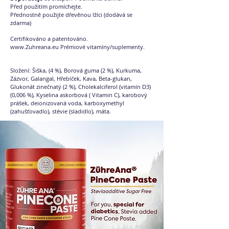
Před použitím promíchejte.
Přednostně použijte dřevěnou lžíci (dodává se
zdarma)
Certifikováno a patentováno.
www.Zuhreana.eu
Prémiové vitamíny/suplementy.
Složení: Šiška, (4 %), Borová guma (2 %), Kurkuma,
Zázvor, Galangal, Hřebíček, Kava, Beta-glukan,
Glukonát zinečnatý (2 %), Cholekalciferol (vitamín D3)
(0,006 %), Kyselina askorbová ( Vitamin C), karobový
prášek, deionizovaná voda, karboxymethyl
(zahušťovadlo), stévie (sladidlo), máta.