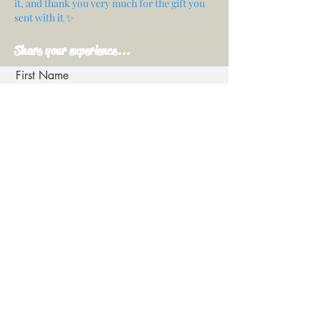
it, and thank you very much for the gift you
sent with it ✨
Share your experience...
First Name
Email
Your opinion...
Rate Our Services
Share