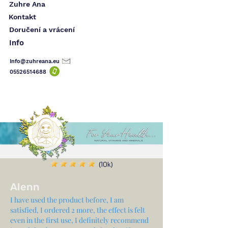
Zuhre Ana
Kontakt
Doručení a vrácení
Info
Info@zuhreana.eu
05526514
688
(10k)
Alenn
I have used the product before, I am
satisfied, I ordered 2 more, the effect is felt
even in the first use, I definitely recommend