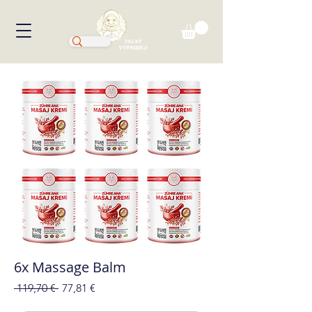
VELKÝ
VÝPRODEJ!
6x Massage Balm
Běžná
Zvýhodněná
 119,70 € 
77,81 €
cena
cena