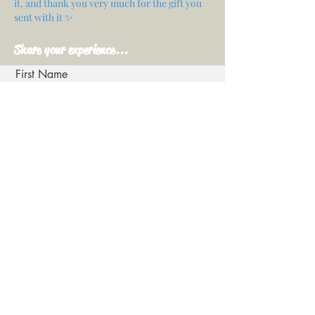
it, and thank you very much for the gift you
sent with it ✨
Share your experience...
First Name
Email
Your opinion...
Rate Our Services
Share