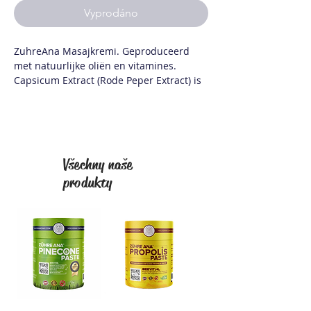
Vyprodáno
ZuhreAna Masajkremi. Geproduceerd
met natuurlijke oliën en vitamines.
Capsicum Extract (Rode Peper Extract) is
een natuurlijk product dat masserend
moet worden aangebracht.
6 verschillende oliën en vitamines.
Verlicht gewrichtspijn
Všechny naše
Verlicht spierpijn
produkty
Gebruiksinformatie
Masseer het geschikte hoeveelheid
creme op de gewenste gebieden. Na het
aanbrengen moeten de handen met veel
water worden gewassen en uit de buurt
van de ogen worden gehouden.
Inhoud