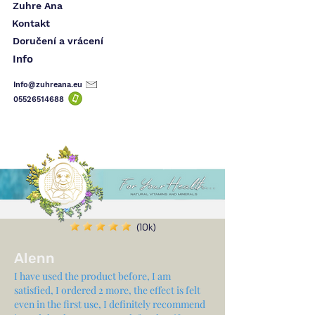
Zuhre Ana
Kontakt
Doručení a vrácení
Info
Info@zuhreana.eu
05526514
688
(10k)
Alenn
I have used the product before, I am
satisfied, I ordered 2 more, the effect is felt
even in the first use, I definitely recommend