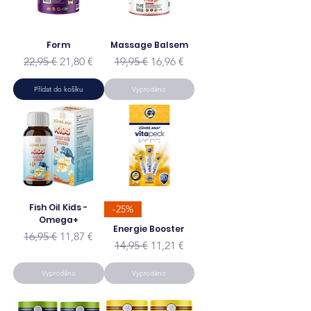
Form
Massage Balsem
Běžná cena
Zvýhodněná cena
Běžná cena
Zvýhodněná cena
22,95 €
21,80 €
19,95 €
16,96 €
Přidat do košíku
Vyprodáno
Fish Oil Kids -
-25%
Omega+
Energie Booster
Běžná cena
Zvýhodněná cena
16,95 €
11,87 €
Běžná cena
Zvýhodněná cena
14,95 €
11,21 €
Vyprodáno
Vyprodáno