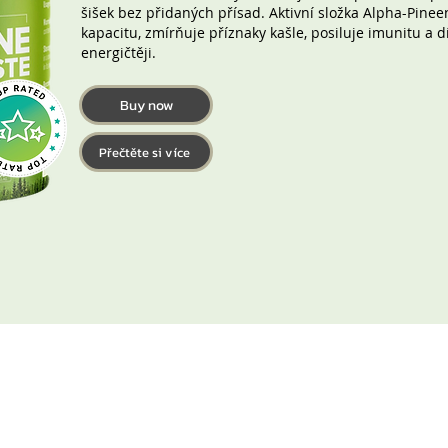
šišek bez přidaných přísad. Aktivní složka Alpha-Pineen
kapacitu, zmírňuje příznaky kašle, posiluje imunitu a dí
energičtěji.
Buy now
Přečtěte si více