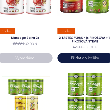
Prodej!
Prodej!
Massage Balm 2x
2 TASTE&#39;S - 1x PIKOŠOVÁ + 1
PIKOŠOVÁ STEVIE
Běžná cena
Zvýhodněná cena
39,90 €
27,93 €
Běžná cena
Zvýhodněná c
42,00 €
35,70 €
Vyprodáno
Přidat do košíku