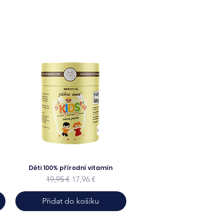
Děti 100% přírodní vitamín
ena
Běžná cena
Zvýhodněná cena
19,95 €
17,96 €
Přidat do košíku