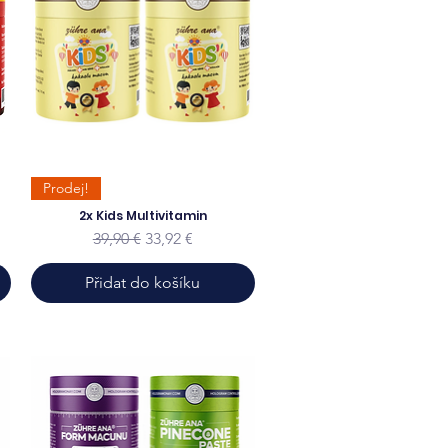
Prodej!
2x Kids Multivitamin
ena
Běžná cena
Zvýhodněná cena
39,90 €
33,92 €
Přidat do košíku