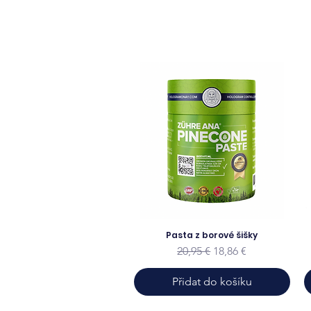
Pasta z borové šišky
Běžná cena
Zvýhodněná cena
20,95 €
18,86 €
Přidat do košíku