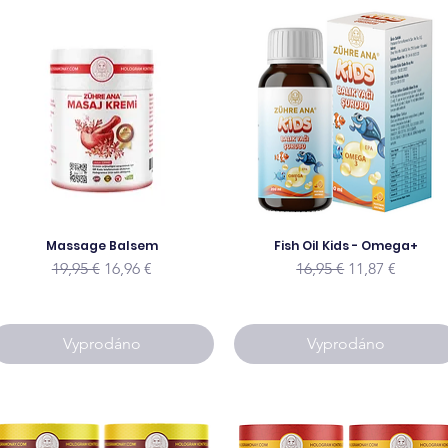
Massage Balsem
Fish Oil Kids - Omega+
Běžná cena
Zvýhodněná cena
Běžná cena
Zvýhodněná c
19,95 €
16,96 €
16,95 €
11,87 €
Vyprodáno
Vyprodáno