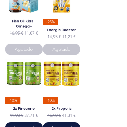
Fish Oil Kids -
-25%
Omega+
Energie Booster
Precio
Precio de oferta
16,95 €
11,87 €
Precio
Precio de oferta
14,95 €
11,21 €
Agotado
Agotado
-10%
-10%
2x Pinecone
2x Propolis
Precio
Precio de oferta
Precio
Precio de oferta
41,90 €
37,71 €
45,90 €
41,31 €