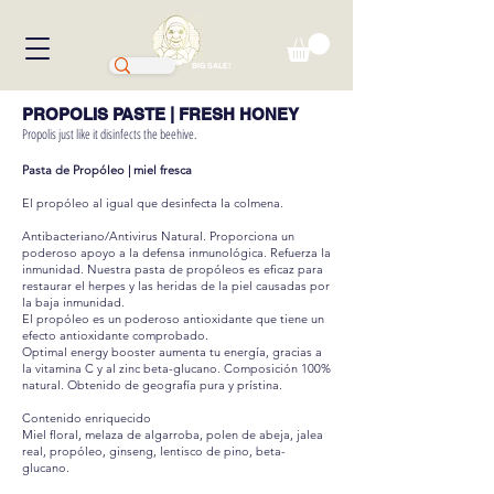
BIG SALE!
PROPOLIS PASTE | FRESH HONEY
Propolis just like it disinfects the beehive.
Pasta de Propóleo | miel fresca
El propóleo al igual que desinfecta la colmena.
Antibacteriano/Antivirus Natural. Proporciona un
poderoso apoyo a la defensa inmunológica. Refuerza la
inmunidad. Nuestra pasta de propóleos es eficaz para
restaurar el herpes y las heridas de la piel causadas por
la baja inmunidad.
El propóleo es un poderoso antioxidante que tiene un
efecto antioxidante comprobado.
Optimal energy booster aumenta tu energía, gracias a
la vitamina C y al zinc beta-glucano. Composición 100%
natural. Obtenido de geografía pura y prístina.
Contenido enriquecido
Miel floral, melaza de algarroba, polen de abeja, jalea
real, propóleo, ginseng, lentisco de pino, beta-
glucano.