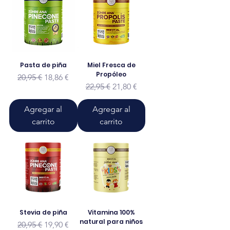
Pasta de piña
Miel Fresca de
Propóleo
Precio
Precio de oferta
20,95 €
18,86 €
Precio
Precio de oferta
22,95 €
21,80 €
Agregar al
Agregar al
carrito
carrito
Stevia de piña
Vitamina 100%
natural para niños
Precio
Precio de oferta
20,95 €
19,90 €