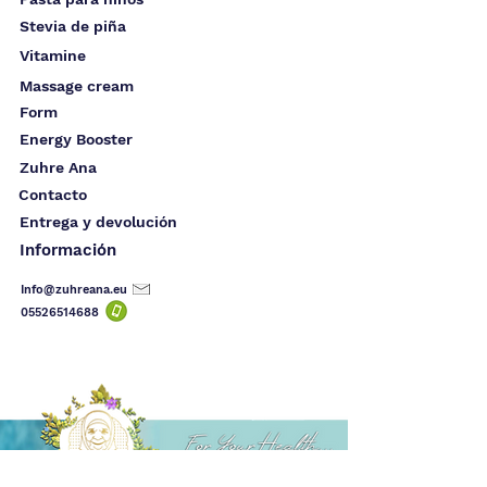
Stevia de piña
Vitamine
Massage cream
Form
Energy Booster
Zuhre Ana
Contacto
Entrega y devolución
Información
Info@zuhreana.eu
05526514
688