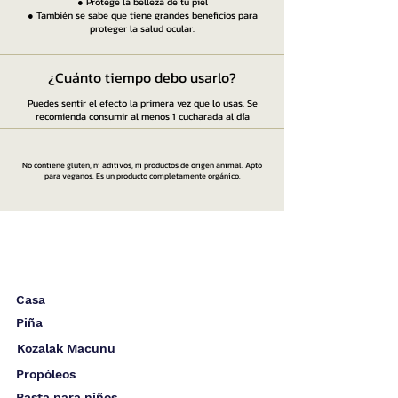
● Protege la belleza de tu piel
● También se sabe que tiene grandes beneficios para
proteger la salud ocular.
¿Cuánto tiempo debo usarlo?
Puedes sentir el efecto la primera vez que lo usas. Se
recomienda consumir al menos 1 cucharada al día
No contiene gluten, ni aditivos, ni productos de origen animal. Apto
para veganos. Es un producto completamente orgánico.
Casa
Piña
Kozalak Macunu
Propóleos
Pasta para niños