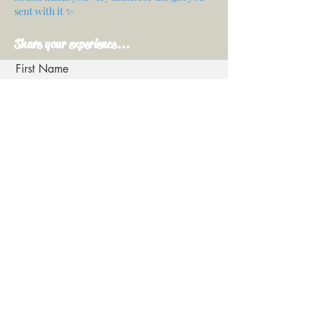
sent with it ✨
Share your experience...
First Name
Email
Your opinion...
Rate Our Services
Share