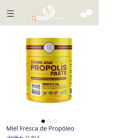
BIG SALE!
Miel Fresca de Propóleo
Precio
Precio
 22,95 € 
21,80 €