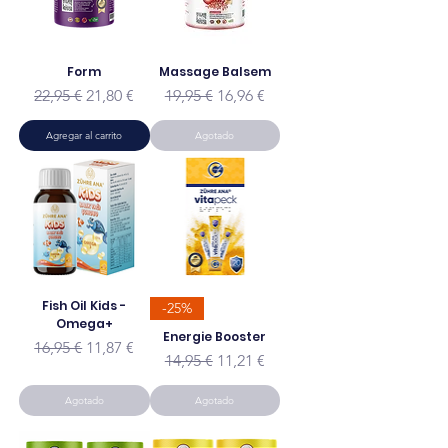
Form
Massage Balsem
Precio
Precio de oferta
Precio
Precio de oferta
22,95 €
21,80 €
19,95 €
16,96 €
Agregar al carrito
Agotado
Fish Oil Kids -
-25%
Omega+
Energie Booster
Precio
Precio de oferta
16,95 €
11,87 €
Precio
Precio de oferta
14,95 €
11,21 €
Agotado
Agotado