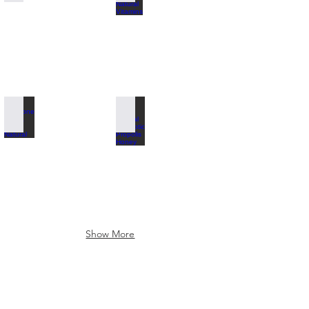
Pinecone Stevia 100% Natural
100% Natural Antibiotic Propolis Honey
Show More