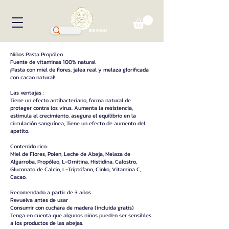
BIG SALE!
Niños Pasta Propóleo
Fuente de vitaminas 100% natural
¡Pasta con miel de flores, jalea real y melaza glorificada
con cacao natural!
Las ventajas :
Tiene un efecto antibacteriano, forma natural de
proteger contra los virus. Aumenta la resistencia,
estimula el crecimiento, asegura el equilibrio en la
circulación sanguínea, Tiene un efecto de aumento del
apetito.
Contenido rico:
Miel de Flores, Polen, Leche de Abeja, Melaza de
Algarroba, Propóleo, L-Ornitina, Histidina, Calostro,
Gluconato de Calcio, L-Triptófano, Cinko, Vitamina C,
Cacao.
Recomendado a partir de 3 años
Revuelva antes de usar
Consumir con cuchara de madera (incluida gratis)
Tenga en cuenta que algunos niños pueden ser sensibles
a los productos de las abejas.