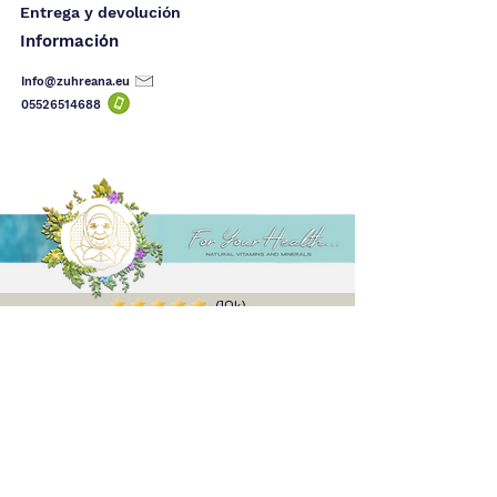
Entrega y devolución
Información
Info@zuhreana.eu
05526514
688
(10k)
Alenn
I have used the product before, I am
satisfied, I ordered 2 more, the effect is felt
even in the first use, I definitely recommend
it, and thank you very much for the gift you
sent with it ✨