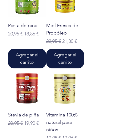
Pasta de piña
Miel Fresca de
Propóleo
Precio
Precio de oferta
20,95 €
18,86 €
Precio
Precio de oferta
22,95 €
21,80 €
Agregar al
Agregar al
carrito
carrito
Stevia de piña
Vitamina 100%
natural para
Precio
Precio de oferta
20,95 €
19,90 €
niños
Precio
Precio de oferta
19,95 €
17,96 €