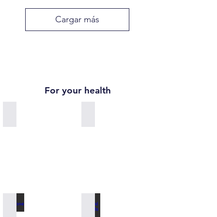
Cargar más
For your health
Zuhreana Store Worldwide Delivery
Alpha Pinene for incredible breath
Pinecone Paste
Special for Kids 100% Natural Vitamins