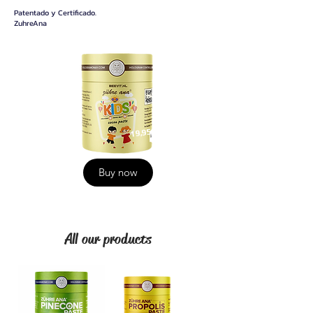
Patentado y Certificado.
ZuhreAna
19,95
Buy now
All our products