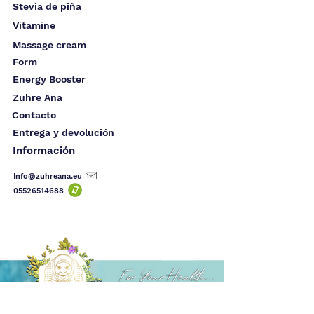
Stevia de piña
Vitamine
Massage cream
Form
Energy Booster
Zuhre Ana
Contacto
Entrega y devolución
Información
Info@zuhreana.eu
05526514
688