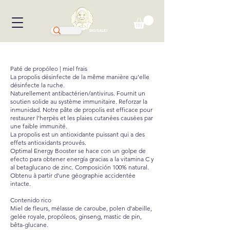
BIG SALE!
Paté de propóleo | miel frais
La propolis désinfecte de la même manière qu'elle
désinfecte la ruche.
Naturellement antibactérien/antivirus. Fournit un
soutien solide au système immunitaire. Reforzar la
inmunidad. Notre pâte de propolis est efficace pour
restaurer l'herpès et les plaies cutanées causées par
une faible immunité.
La propolis est un antioxidante puissant qui a des
effets antioxidants prouvés.
Optimal Energy Booster se hace con un golpe de
efecto para obtener energía gracias a la vitamina C y
al betaglucano de zinc. Composición 100% natural.
Obtenu à partir d'une géographie accidentée
intacte.
Contenido rico
Miel de fleurs, mélasse de caroube, polen d'abeille,
gelée royale, propóleos, ginseng, mastic de pin,
bêta-glucane.