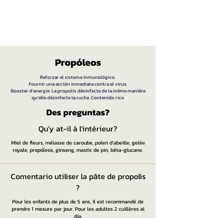
Propóleos
Reforzar el sistema inmunológico.
Fournir una acción inmediata contra el virus.
Booster d'energie. La propolis désinfecte de la même manière
qu'elle désinfecte la ruche. Contenido rico
Des preguntas?​
Qu'y at-il à l'intérieur?
Miel de fleurs, mélasse de caroube, polen d'abeille, gelée
royale, propóleos, ginseng, mastic de pin, bêta-glucane.
Comentario utiliser la pâte de propolis
?
Pour les enfants de plus de 5 ans, il est recommandé de
prendre 1 mesure par jour. Pour les adultes 2 cuillères al
día.