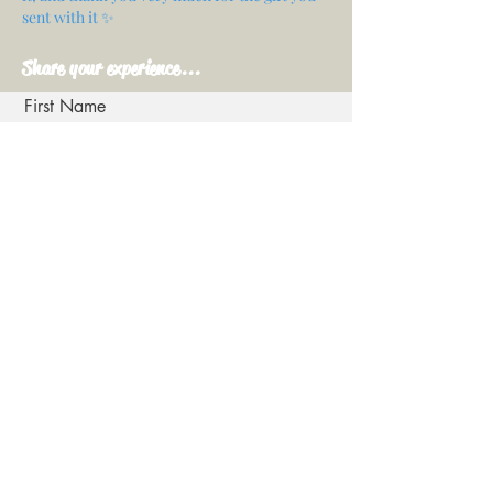
sent with it ✨
Share your experience...
First Name
Email
Your opinion...
Rate Our Services
Share