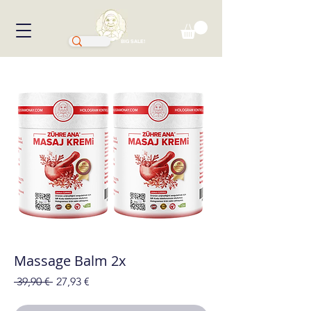
BIG SALE!
Massage Balm 2x
Precio
Precio
 39,90 € 
27,93 €
de
oferta