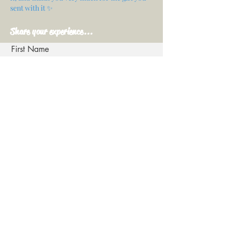
sent with it ✨
Share your experience...
First Name
Email
Your opinion...
Rate Our Services
Share