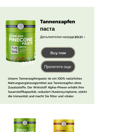
Tannenzapfen
паста
Допълнителни награди
2021 г
Buy now
20,95
Прочетете още
Unsere Tannenzapfenpaste ist ein 100% natürliches
Nahrungsergänzungsmittel aus Tannenzapfen ohne
Zusatzstoffe. Der Wirkstoff Alpha-Pineen erhöht Ihre
Sauerstoffkapazität, reduziert Hustensymptome, stärkt
die Immunität und macht Sie fitter und vitaler.