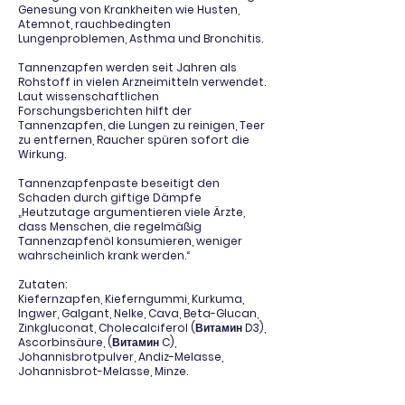
Genesung von Krankheiten wie Husten,
Atemnot, rauchbedingten
Lungenproblemen, Asthma und Bronchitis.
Tannenzapfen werden seit Jahren als
Rohstoff in vielen Arzneimitteln verwendet.
Laut wissenschaftlichen
Forschungsberichten hilft der
Tannenzapfen, die Lungen zu reinigen, Teer
zu entfernen, Raucher spüren sofort die
Wirkung.
Tannenzapfenpaste beseitigt den
Schaden durch giftige Dämpfe
„Heutzutage argumentieren viele Ärzte,
dass Menschen, die regelmäßig
Tannenzapfenöl konsumieren, weniger
wahrscheinlich krank werden.“
Zutaten:
Kiefernzapfen, Kieferngummi, Kurkuma,
Ingwer, Galgant, Nelke, Cava, Beta-Glucan,
Zinkgluconat, Cholecalciferol (Витамин D3),
Ascorbinsäure, (Витамин C),
Johannisbrotpulver, Andiz-Melasse,
Johannisbrot-Melasse, Minze.