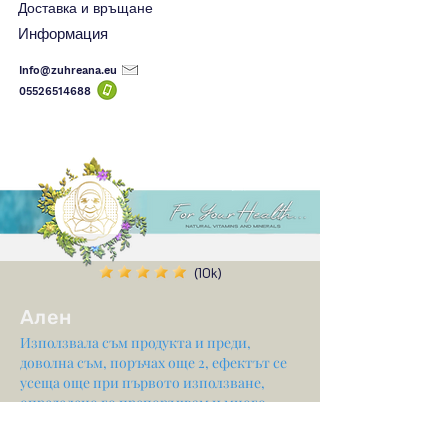
Доставка и връщане
Информация
Info@zuhreana.eu
05526514
688
(10k)
Ален
Използвала съм продукта и преди,
доволна съм, поръчах още 2, ефектът се
усеща още при първото използване,
определено го препоръчвам и много
благодаря за подаръка, който изпрати с
него ✨