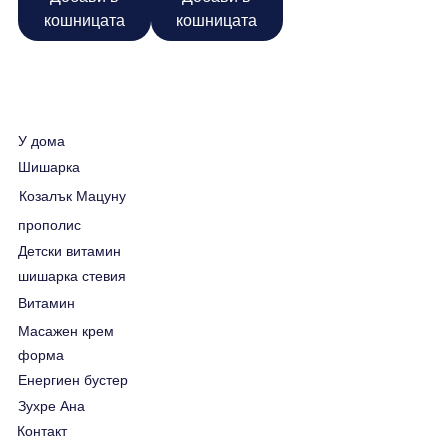
кошницата
кошницата
У дома
Шишарка
Козалък Мацуну
прополис
Детски витамин
шишарка стевия
Витамин
Масажен крем
форма
Енергиен бустер
Зухре Ана
Контакт