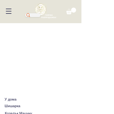
ГОЛЯМА
РАЗПРОДАЖБА!
У дома
Шишарка
Козалък Мацуну