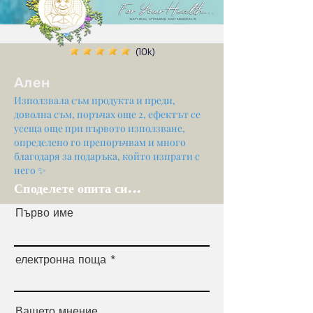
(10k)
Ален
Използвала съм продукта и преди,
доволна съм, поръчах още 2, ефектът се
усеща още при първото използване,
определено го препоръчвам и много
благодаря за подаръка, който изпрати с
него ✨
Споделете опита си...
Първо име
електронна поща
Вашето мнение...