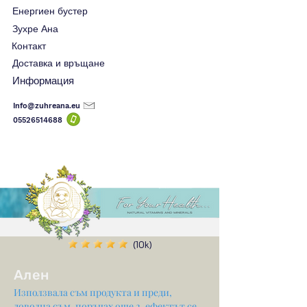
Енергиен бустер
Зухре Ана
Контакт
Доставка и връщане
Информация
Info@zuhreana.eu
05526514
688
(10k)
Ален
Използвала съм продукта и преди,
доволна съм, поръчах още 2, ефектът се