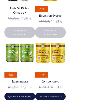
Fish Oil Kids -
-25%
Omega+
Енергиен бустер
Редовна цена
Продажна цена
16,95 €
11,87 €
Редовна цена
Продажна цена
14,95 €
11,21 €
Изчерпано
Изчерпано
количество
количество
-10%
-10%
2x шишарка
2x прополис
Редовна цена
Продажна цена
Редовна цена
Продажна цена
41,90 €
37,71 €
45,90 €
41,31 €
Добави в кошницата
Добави в кошницата