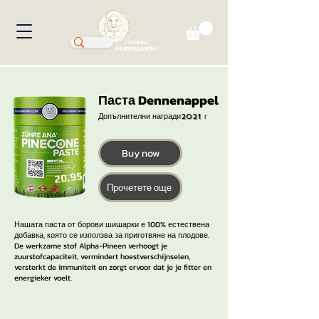
ГОЛЯМА
РАЗПРОДАЖБА!
Паста Dennenappel
Допълнителни награди
2021 г
Buy now
20,95
Прочетете още
Нашата паста от борови шишарки е 100% естествена
добавка, която се използва за приготвяне на плодове.
De werkzame stof Alpha-Pineen verhoogt je
zuurstofcapaciteit, vermindert hoestverschijnselen,
versterkt de immuniteit en zorgt ervoor dat je je fitter en
energieker voelt.