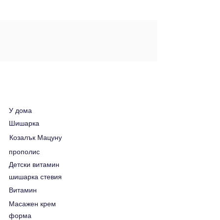
У дома
Шишарка
Козалък Мацуну
прополис
Детски витамин
шишарка стевия
Витамин
Масажен крем
форма