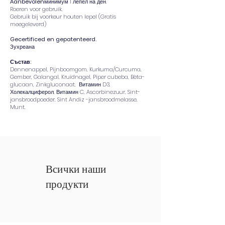
Aanbevolen
минимум 1 лепел на ден.
Roeren voor gebruik.
Gebruik bij voorkeur houten lepel (Gratis
meegeleverd)
Gecertificed en gepatenteerd.
Зухреана
Състав:
Dennenappel, Pijnboomgom, Kurkuma/Curcuma,
Gember, Galangal, Kruidnagel, Piper cubeba, Bèta-
glucaan, Zinkgluconaat, Витамин D3,
Холекалциферол, Витамин C, Ascorbinezuur, Sint-
jansbroodpoeder, Sint Andiz -jansbroodmelasse,
Munt.
Всички наши
продукти