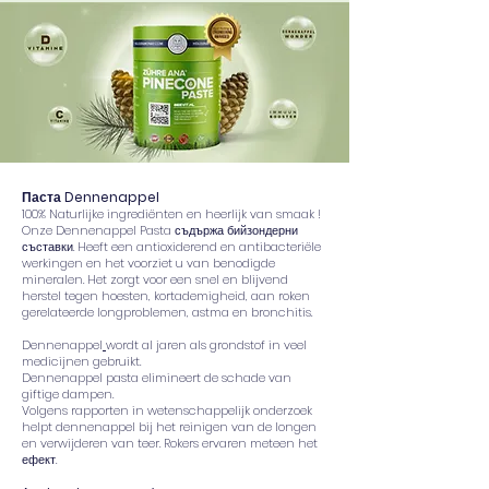
Паста Dennenappel
100% Naturlijke ingrediënten en heerlijk van smaak !
Onze Dennenappel Pasta съдържа бийзондерни
съставки. Heeft een antioxiderend en antibacteriële
werkingen en het voorziet u van benodigde
mineralen. Het zorgt voor een snel en blijvend
herstel tegen hoesten, kortademigheid, aan roken
gerelateerde longproblemen, astma en bronchitis.
Dennenappel
wordt al jaren als grondstof in veel
medicijnen gebruikt.
Dennenappel pasta elimineert de schade van
giftige dampen.
Volgens rapporten in wetenschappelijk onderzoek
helpt dennenappel bij het reinigen van de longen
en verwijderen van teer. Rokers ervaren meteen het
ефект.