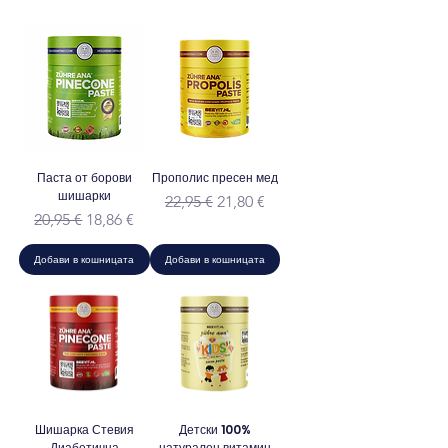
Паста от борови
Прополис пресен мед
шишарки
Редовна цена
Продажна цена
22,95 €
21,80 €
Редовна цена
Продажна цена
20,95 €
18,86 €
Добави в кошницата
Добави в кошницата
Шишарка Стевия
Детски 100%
Диабетична
натурален витамин