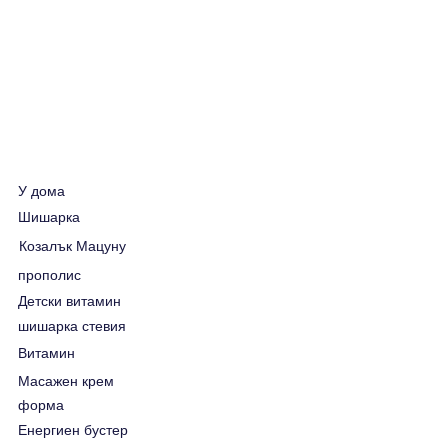
У дома
Шишарка
Козалък Мацуну
прополис
Детски витамин
шишарка стевия
Витамин
Масажен крем
форма
Енергиен бустер