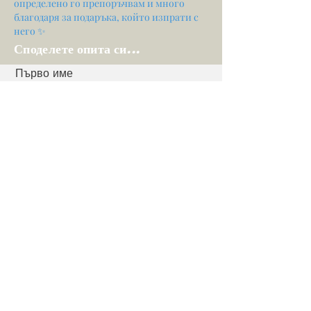
определено го препоръчвам и много
благодаря за подаръка, който изпрати с
него ✨
Споделете опита си...
Първо име
електронна поща
Вашето мнение...
Оценете нашите услуги
Дял