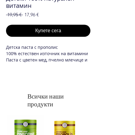
витамин
Редовна
Продажна
 19,95 € 
17,96 €
цена
цена
Купете сега
Детска паста с прополис
100% естествен източник на витамини
Паста с цветен мед, пчелно млечице и
меласа от рожков, прославени с
натурално какао! Децата го обожават.
Предимствата :
Има антибактериално действие,
Всички наши
естествен начин за защита от вируси.
продукти
Повишава съпротивителните сили на
организма, спомага за развитието на
костите на децата, стимулира растежа,
балансира кръвообращението,
същевременно хистидин,