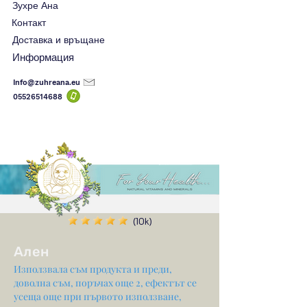
Зухре Ана
Контакт
Доставка и връщане
Информация
Info@zuhreana.eu
05526514
688
(10k)
Ален
Използвала съм продукта и преди,
доволна съм, поръчах още 2, ефектът се
усеща още при първото използване,