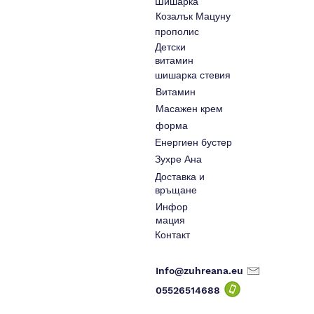
Шишарка
Козалък Мацуну
прополис
Детски
витамин
шишарка стевия
Витамин
Масажен крем
форма
Енергиен бустер
Зухре Ана
Доставка и
връщане
Инфор
мация
Контакт
Info@zuhreana.eu
05526514
688