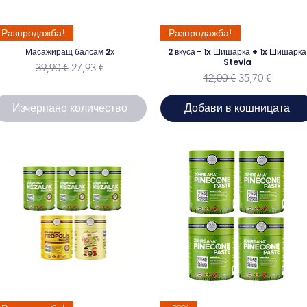
Разпродажба!
Разпродажба!
Масажиращ балсам 2х
2 вкуса - 1x Шишарка + 1x Шишарка
Stevia
Редовна цена
Продажна цена
39,90 €
27,93 €
Редовна цена
Продажна це
42,00 €
35,70 €
Изчерпано количество
Добави в кошницата