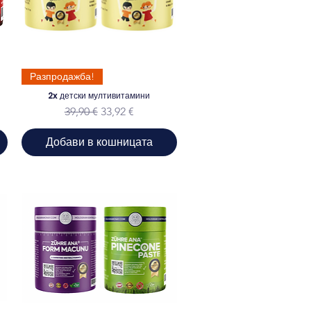
Разпродажба!
2x детски мултивитамини
на
Редовна цена
Продажна цена
39,90 €
33,92 €
Добави в кошницата