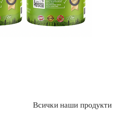
Осигур
възстан
кашлица
свърза
бронхит
Борова
суровин
Според 
борова
почиств
премах
усещат 
Пастат
елимин
изпаре
„Днес м
Всички наши продукти
хората 
шишарки
разболе