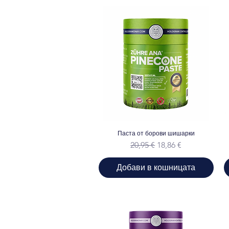
Паста от борови шишарки
Редовна цена
Продажна цена
20,95 €
18,86 €
Добави в кошницата