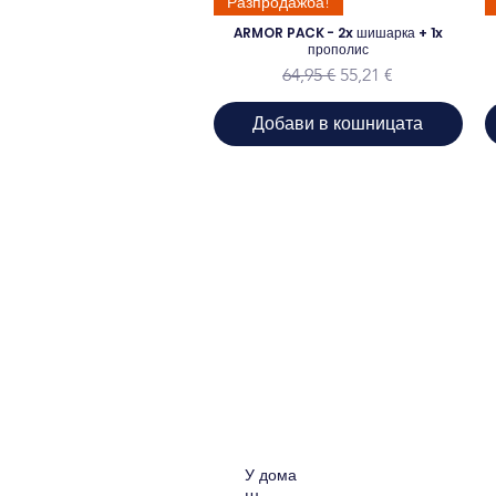
Разпродажба!
ARMOR PACK - 2x шишарка + 1x
прополис
Редовна цена
Продажна цена
64,95 €
55,21 €
Добави в кошницата
У дома