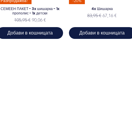
Разпродажба!
-20%
СЕМЕЕН ПАКЕТ - 3x шишарка - 1x
4x Шишарка
прополис - 1x детски
Редовна цена
Продажна це
83,95 €
67,16 €
Редовна цена
Продажна цена
105,95 €
90,06 €
Добави в кошницата
Добави в кошницата