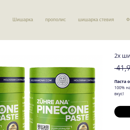
Шишарка
прополис
шишарка стевия
Ф
2x ш
 41,9
Паста 
100% н
вкус!
Нашата
съдърж
антиок
действи
минера