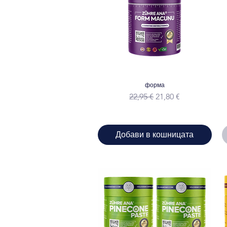
форма
Редовна цена
Продажна цена
22,95 €
21,80 €
Добави в кошницата