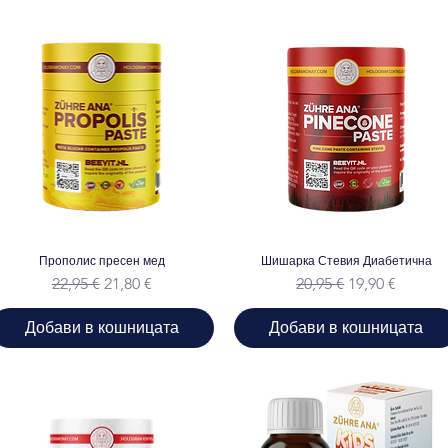
състав
Шишарка
джинджи
бета-гл
холекал
аскорби
прах от
рожков,
Прополис пресен мед
Шишарка Стевия Диабетична
Редовна цена
Продажна цена
Редовна цена
Продажна це
22,95 €
21,80 €
20,95 €
19,90 €
Добави в кошницата
Добави в кошницата